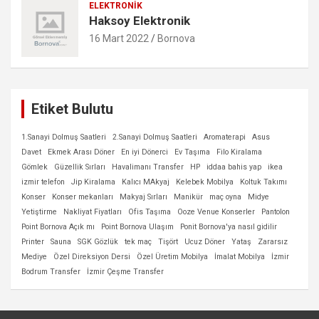
ELEKTRONIK
Haksoy Elektronik
16 Mart 2022
Bornova
Etiket Bulutu
1.Sanayi Dolmuş Saatleri
2.Sanayi Dolmuş Saatleri
Aromaterapi
Asus
Davet
Ekmek Arası Döner
En iyi Dönerci
Ev Taşıma
Filo Kiralama
Gömlek
Güzellik Sırları
Havalimanı Transfer
HP
iddaa bahis yap
ikea
izmir telefon
Jip Kiralama
Kalıcı MAkyaj
Kelebek Mobilya
Koltuk Takımı
Konser
Konser mekanları
Makyaj Sırları
Manikür
maç oyna
Midye
Yetiştirme
Nakliyat Fiyatları
Ofis Taşıma
Ooze Venue Konserler
Pantolon
Point Bornova Açık mı
Point Bornova Ulaşım
Ponit Bornova'ya nasıl gidilir
Printer
Sauna
SGK Gözlük
tek maç
Tişört
Ucuz Döner
Yataş
Zararsız
Mediye
Özel Direksiyon Dersi
Özel Üretim Mobilya
İmalat Mobilya
İzmir
Bodrum Transfer
İzmir Çeşme Transfer