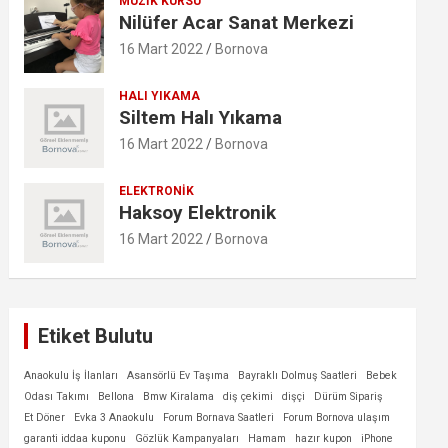
MÜZIK KURSU
Nilüfer Acar Sanat Merkezi
16 Mart 2022
Bornova
HALI YIKAMA
Siltem Halı Yıkama
16 Mart 2022
Bornova
ELEKTRONIK
Haksoy Elektronik
16 Mart 2022
Bornova
Etiket Bulutu
Anaokulu İş İlanları
Asansörlü Ev Taşıma
Bayraklı Dolmuş Saatleri
Bebek
Odası Takımı
Bellona
Bmw Kiralama
diş çekimi
dişçi
Dürüm Sipariş
Et Döner
Evka 3 Anaokulu
Forum Bornava Saatleri
Forum Bornova ulaşım
garanti iddaa kuponu
Gözlük Kampanyaları
Hamam
hazır kupon
iPhone