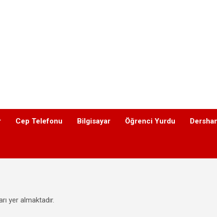
r
Cep Telefonu
Bilgisayar
Öğrenci Yurdu
Dershan
arı yer almaktadır.