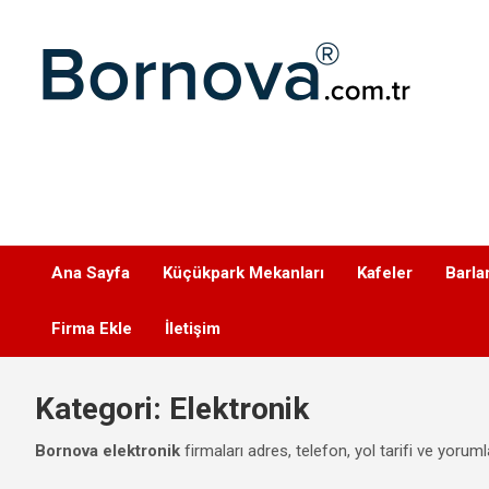
Geç
Bornova
Ana Sayfa
Küçükpark Mekanları
Kafeler
Barla
Firma Ekle
İletişim
Kategori:
Elektronik
Bornova elektronik
firmaları adres, telefon, yol tarifi ve yoruml