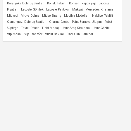
Karşıyaka Dolmuş Saatleri
Koltuk Takımı
Konser
kupon yap
Lacoste
Fiyatları
Lacoste Gömlek
Lacoste Pantolon
Makyaj
Mercedes Kiralama
Midyeci
Midye Dolma
Midye Sipariş
Mobilya Modelleri
Nakliye Teklifi
Osmangazi Dolmuş Saatleri
Oturma Grubu
Point Bornova Ulaşım
Robot
Süpürge
Tavuk Döner
Tıbbi Masaj
Ucuz Araç Kiralama
Ucuz Gözlük
Vip Masaj
Vip Transfer
Vücut Bakımı
Özel Gün
İstikbal