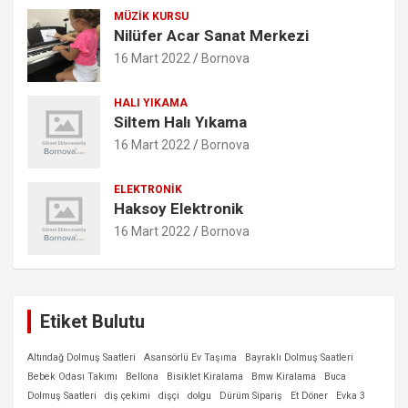
MÜZIK KURSU
Nilüfer Acar Sanat Merkezi
16 Mart 2022
Bornova
HALI YIKAMA
Siltem Halı Yıkama
16 Mart 2022
Bornova
ELEKTRONIK
Haksoy Elektronik
16 Mart 2022
Bornova
Etiket Bulutu
Altındağ Dolmuş Saatleri
Asansörlü Ev Taşıma
Bayraklı Dolmuş Saatleri
Bebek Odası Takımı
Bellona
Bisiklet Kiralama
Bmw Kiralama
Buca
Dolmuş Saatleri
diş çekimi
dişçi
dolgu
Dürüm Sipariş
Et Döner
Evka 3