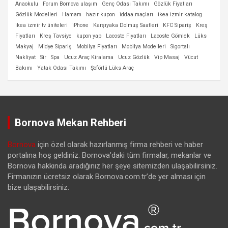
Anaokulu
Forum Bornova ulaşım
Genç Odası Takımı
Gözlük Fiyatları
Gözlük Modelleri
Hamam
hazır kupon
iddaa maçları
ikea izmir katalog
ikea izmir tv üniteleri
iPhone
Karşıyaka Dolmuş Saatleri
KFC Sipariş
Kreş
Fiyatları
Kreş Tavsiye
kupon yap
Lacoste Fiyatları
Lacoste Gömlek
Lüks
Makyaj
Midye Sipariş
Mobilya Fiyatları
Mobilya Modelleri
Sigortalı
Nakliyat
Sir
Spa
Ucuz Araç Kiralama
Ucuz Gözlük
Vip Masaj
Vücut
Bakımı
Yatak Odası Takımı
Şoförlü Lüks Araç
Bornova Mekan Rehberi
Bornova
için özel olarak hazırlanmış firma rehberi ve haber
portalına hoş geldiniz. Bornova’daki tüm firmalar, mekanlar ve
Bornova hakkında aradığınız her şeye sitemizden ulaşabilirsiniz.
Firmanızın ücretsiz olarak Bornova.com.tr’de yer alması için
bize ulaşabilirsiniz.