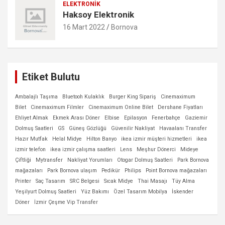
ELEKTRONIK
Haksoy Elektronik
16 Mart 2022
Bornova
Etiket Bulutu
Ambalajlı Taşıma
Bluetooh Kulaklık
Burger King Sipariş
Cinemaximum
Bilet
Cinemaximum Filmler
Cinemaximum Online Bilet
Dershane Fiyatları
Ehliyet Almak
Ekmek Arası Döner
Elbise
Epilasyon
Fenerbahçe
Gaziemir
Dolmuş Saatleri
GS
Güneş Gözlüğü
Güvenilir Nakliyat
Havaalanı Transfer
Hazır Mutfak
Helal Midye
Hilton Banyo
ikea izmir müşteri hizmetleri
ikea
izmir telefon
ikea izmir çalışma saatleri
Lens
Meşhur Dönerci
Mideye
Çiftliği
Mytransfer
Nakliyat Yorumları
Otogar Dolmuş Saatleri
Park Bornova
mağazaları
Park Bornova ulaşım
Pedikür
Philips
Point Bornova mağazaları
Printer
Saç Tasarım
SRC Belgesi
Sıcak Midye
Thai Masajı
Tüy Alma
Yeşilyurt Dolmuş Saatleri
Yüz Bakımı
Özel Tasarım Mobilya
İskender
Döner
İzmir Çeşme Vip Transfer