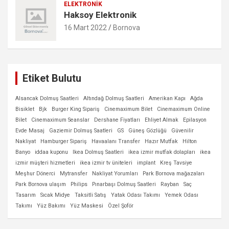
ELEKTRONIK
Haksoy Elektronik
16 Mart 2022
Bornova
Etiket Bulutu
Alsancak Dolmuş Saatleri
Altındağ Dolmuş Saatleri
Amerikan Kapı
Ağda
Bisiklet
Bjk
Burger King Sipariş
Cinemaximum Bilet
Cinemaximum Online
Bilet
Cinemaximum Seanslar
Dershane Fiyatları
Ehliyet Almak
Epilasyon
Evde Masaj
Gaziemir Dolmuş Saatleri
GS
Güneş Gözlüğü
Güvenilir
Nakliyat
Hamburger Sipariş
Havaalanı Transfer
Hazır Mutfak
Hilton
Banyo
iddaa kuponu
Ikea Dolmuş Saatleri
ikea izmir mutfak dolapları
ikea
izmir müşteri hizmetleri
ikea izmir tv üniteleri
implant
Kreş Tavsiye
Meşhur Dönerci
Mytransfer
Nakliyat Yorumları
Park Bornova mağazaları
Park Bornova ulaşım
Philips
Pınarbaşı Dolmuş Saatleri
Rayban
Saç
Tasarım
Sıcak Midye
Taksitli Satış
Yatak Odası Takımı
Yemek Odası
Takımı
Yüz Bakımı
Yüz Maskesi
Özel Şoför