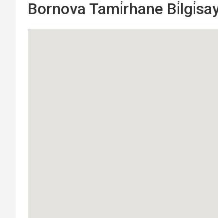
Bornova Tami̇rhane Bi̇lgi̇say