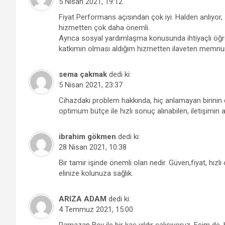
5 Nisan 2021, 19:12
Fiyat Performans açısından çok iyi. Halden anlıyor
hizmetten çok daha önemli.
Ayrıca sosyal yardımlaşma konusunda ihtiyaçlı öğren
katkımın olması aldığım hizmetten ilaveten memn
sema çakmak
dedi ki:
5 Nisan 2021, 23:37
Cihazdaki problem hakkında, hiç anlamayan birinin da
optimum bütçe ile hızlı sonuç alınabilen, iletişimi
ibrahim gökmen
dedi ki:
28 Nisan 2021, 10:38
Bir tamir işinde önemli olan nedir. Güven,fiyat, hı
elinize kolunuza sağlık.
ARIZA ADAM
dedi ki:
4 Temmuz 2021, 15:00