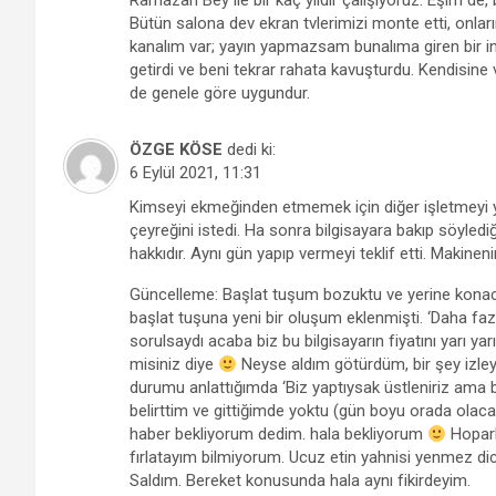
Ramazan Bey ile bir kaç yıldır çalışıyoruz. Eşim de, 
Bütün salona dev ekran tvlerimizi monte etti, onlar
kanalım var; yayın yapmazsam bunalıma giren bir
getirdi ve beni tekrar rahata kavuşturdu. Kendisine 
de genele göre uygundur.
ÖZGE KÖSE
dedi ki:
6 Eylül 2021, 11:31
Kimseyi ekmeğinden etmemek için diğer işletmeyi y
çeyreğini istedi. Ha sonra bilgisayara bakıp söyledi
hakkıdır. Aynı gün yapıp vermeyi teklif etti. Makine
Güncelleme: Başlat tuşum bozuktu ve yerine konacak 
başlat tuşuna yeni bir oluşum eklenmişti. ‘Daha fazl
sorulsaydı acaba biz bu bilgisayarın fiyatını yarı ya
misiniz diye
Neyse aldım götürdüm, bir şey izley
durumu anlattığımda ‘Biz yaptıysak üstleniriz ama 
belirttim ve gittiğimde yoktu (gün boyu orada olaca
haber bekliyorum dedim. hala bekliyorum
Hoparl
fırlatayım bilmiyorum. Ucuz etin yahnisi yenmez di
Saldım. Bereket konusunda hala aynı fikirdeyim.