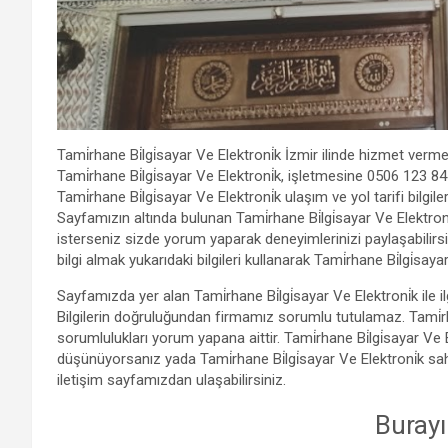
Tami̇rhane Bi̇lgi̇sayar Ve Elektroni̇k İzmir ilinde hizmet verm
Tami̇rhane Bi̇lgi̇sayar Ve Elektroni̇k, işletmesine 0506 123 8
Tami̇rhane Bi̇lgi̇sayar Ve Elektroni̇k ulaşım ve yol tarifi bilgile
Sayfamızın altında bulunan Tami̇rhane Bi̇lgi̇sayar Ve Elektroni
isterseniz sizde yorum yaparak deneyimlerinizi paylaşabilirsin
bilgi almak yukarıdaki bilgileri kullanarak Tami̇rhane Bi̇lgi̇sayar
Sayfamızda yer alan Tami̇rhane Bi̇lgi̇sayar Ve Elektroni̇k ile 
Bilgilerin doğruluğundan firmamız sorumlu tutulamaz. Tami̇rhan
sorumlulukları yorum yapana aittir. Tami̇rhane Bi̇lgi̇sayar Ve 
düşünüyorsanız yada Tami̇rhane Bi̇lgi̇sayar Ve Elektroni̇k sahib
iletişim sayfamızdan ulaşabilirsiniz.
Burayı