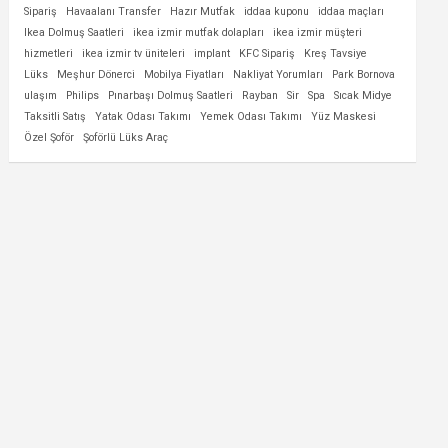
Sipariş
Havaalanı Transfer
Hazır Mutfak
iddaa kuponu
iddaa maçları
Ikea Dolmuş Saatleri
ikea izmir mutfak dolapları
ikea izmir müşteri
hizmetleri
ikea izmir tv üniteleri
implant
KFC Sipariş
Kreş Tavsiye
Lüks
Meşhur Dönerci
Mobilya Fiyatları
Nakliyat Yorumları
Park Bornova
ulaşım
Philips
Pınarbaşı Dolmuş Saatleri
Rayban
Sir
Spa
Sıcak Midye
Taksitli Satış
Yatak Odası Takımı
Yemek Odası Takımı
Yüz Maskesi
Özel Şoför
Şoförlü Lüks Araç