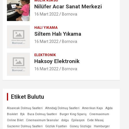
MÜZIK KURSU
Nilüfer Acar Sanat Merkezi
16 Mart 2022
Bornova
HALI YIKAMA
Siltem Halı Yıkama
16 Mart 2022
Bornova
ELEKTRONIK
Haksoy Elektronik
16 Mart 2022
Bornova
Etiket Bulutu
Alsancak Dolmuş Saatleri
Altındağ Dolmuş Saatleri
Amerikan Kapı
Ağda
Bisiklet
Bjk
Buca Dolmuş Saatleri
Burger King Sipariş
Cinemaximum
Online Bilet
Cinemaximum Seanslar
dolgu
Epilasyon
Evde Masaj
Gaziemir Dolmuş Saatleri
Gözlük Fiyatları
Güneş Gözlüğü
Hamburger