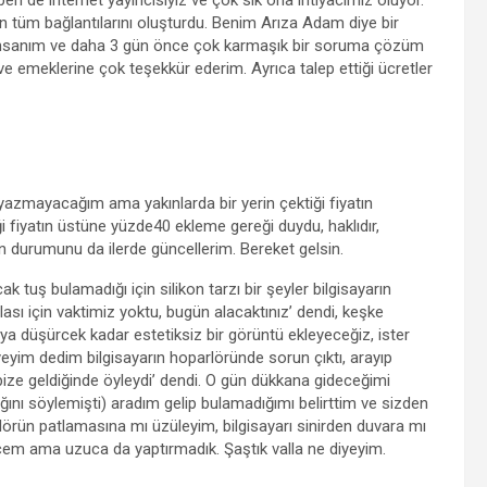
ben de internet yayıncısıyız ve çok sık ona ihtiyacımız oluyor.
ın tüm bağlantılarını oluşturdu. Benim Arıza Adam diye bir
 insanım ve daha 3 gün önce çok karmaşık bir soruma çözüm
ve emeklerine çok teşekkür ederim. Ayrıca talep ettiği ücretler
azmayacağım ama yakınlarda bir yerin çektiği fiyatın
ği fiyatın üstüne yüzde40 ekleme gereği duydu, haklıdır,
nin durumunu da ilerde güncellerim. Bereket gelsin.
tuş bulamadığı için silikon tarzı bir şeyler bilgisayarın
ası için vaktimiz yoktu, bugün alacaktınız’ dendi, keşke
rıya düşürcek kadar estetiksiz bir görüntü ekleyeceğiz, ister
eyim dedim bilgisayarın hoparlöründe sorun çıktı, arayıp
bize geldiğinde öyleydi’ dendi. O gün dükkana gideceğimi
ğını söylemişti) aradım gelip bulamadığımı belirttim ve sizden
örün patlamasına mı üzüleyim, bilgisayarı sinirden duvara mı
cem ama uzuca da yaptırmadık. Şaştık valla ne diyeyim.