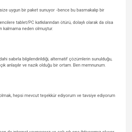
, size uygun bir paket sunuyor -bence bu basmakalıp bir
cilere tablet/PC katkılarından ötürü, dolaylı olarak da olsa
un kalmama neden olmuştur.
hi sabırla bilgilendirildiği, alternatif çözümlerin sunulduğu,
n açık anlaşılır ve nazik olduğu bir ortam. Ben memnunum.
zlı olmak, hepsi mevcut teşekkür ediyorum ve tavsiye ediyorum