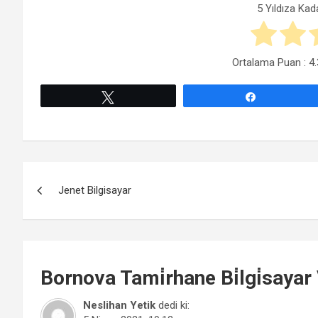
5 Yıldıza Kad
Ortalama Puan :
4.
Tweetle
Paylaş
Yazı
Jenet Bilgisayar
gezinmesi
Bornova
Tami̇rhane Bi̇lgi̇sayar
Neslihan Yetik
dedi ki: