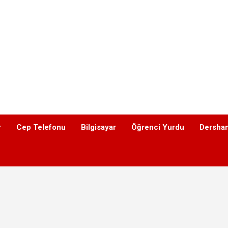
r
Cep Telefonu
Bilgisayar
Öğrenci Yurdu
Dershan