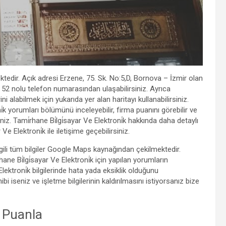
ektedir. Açık adresi Erzene, 75. Sk. No:5,D, Bornova – İzmir olan
4 52 nolu telefon numarasından ulaşabilirsiniz. Ayrıca
rini alabilmek için yukarıda yer alan haritayı kullanabilirsiniz.
̇k yorumları bölümünü inceleyebilir, firma puanını görebilir ve
iz. Tami̇rhane Bi̇lgi̇sayar Ve Elektroni̇k hakkında daha detaylı
 Ve Elektroni̇k ile iletişime geçebilirsiniz.
ilgili tüm bilgiler Google Maps kaynağından çekilmektedir.
e Bi̇lgi̇sayar Ve Elektroni̇k için yapılan yorumların
Elektroni̇k bilgilerinde hata yada eksiklik olduğunu
i iseniz ve işletme bilgilerinin kaldırılmasını istiyorsanız bize
 Puanla