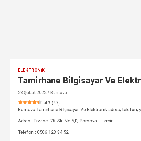
ELEKTRONIK
Tami̇rhane Bi̇lgi̇sayar Ve Elektr
28 Şubat 2022
Bornova
4.3
(
37
)
Bornova Tami̇rhane Bi̇lgi̇sayar Ve Elektroni̇k adres, telefon, y
Adres : Erzene, 75. Sk. No:5,D, Bornova – İzmir
Telefon : 0506 123 84 52