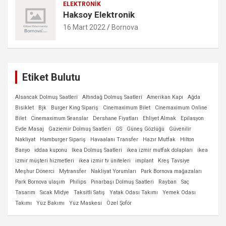
ELEKTRONIK
Haksoy Elektronik
16 Mart 2022
Bornova
Etiket Bulutu
Alsancak Dolmuş Saatleri
Altındağ Dolmuş Saatleri
Amerikan Kapı
Ağda
Bisiklet
Bjk
Burger King Sipariş
Cinemaximum Bilet
Cinemaximum Online
Bilet
Cinemaximum Seanslar
Dershane Fiyatları
Ehliyet Almak
Epilasyon
Evde Masaj
Gaziemir Dolmuş Saatleri
GS
Güneş Gözlüğü
Güvenilir
Nakliyat
Hamburger Sipariş
Havaalanı Transfer
Hazır Mutfak
Hilton
Banyo
iddaa kuponu
Ikea Dolmuş Saatleri
ikea izmir mutfak dolapları
ikea
izmir müşteri hizmetleri
ikea izmir tv üniteleri
implant
Kreş Tavsiye
Meşhur Dönerci
Mytransfer
Nakliyat Yorumları
Park Bornova mağazaları
Park Bornova ulaşım
Philips
Pınarbaşı Dolmuş Saatleri
Rayban
Saç
Tasarım
Sıcak Midye
Taksitli Satış
Yatak Odası Takımı
Yemek Odası
Takımı
Yüz Bakımı
Yüz Maskesi
Özel Şoför