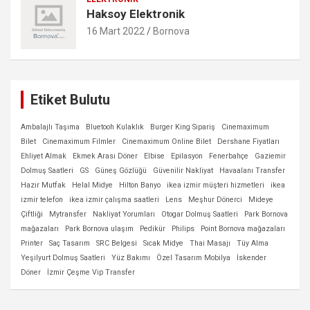
Haksoy Elektronik
16 Mart 2022
Bornova
Etiket Bulutu
Ambalajlı Taşıma
Bluetooh Kulaklık
Burger King Sipariş
Cinemaximum
Bilet
Cinemaximum Filmler
Cinemaximum Online Bilet
Dershane Fiyatları
Ehliyet Almak
Ekmek Arası Döner
Elbise
Epilasyon
Fenerbahçe
Gaziemir
Dolmuş Saatleri
GS
Güneş Gözlüğü
Güvenilir Nakliyat
Havaalanı Transfer
Hazır Mutfak
Helal Midye
Hilton Banyo
ikea izmir müşteri hizmetleri
ikea
izmir telefon
ikea izmir çalışma saatleri
Lens
Meşhur Dönerci
Mideye
Çiftliği
Mytransfer
Nakliyat Yorumları
Otogar Dolmuş Saatleri
Park Bornova
mağazaları
Park Bornova ulaşım
Pedikür
Philips
Point Bornova mağazaları
Printer
Saç Tasarım
SRC Belgesi
Sıcak Midye
Thai Masajı
Tüy Alma
Yeşilyurt Dolmuş Saatleri
Yüz Bakımı
Özel Tasarım Mobilya
İskender
Döner
İzmir Çeşme Vip Transfer