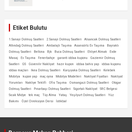
Etiket Bulutu
1.Sanayi Dolmuş Saatleri
2.Sanayi Dolmuş Saatleri
Alsancak Dolmuş Saatleri
Altındağ Dolmuş Saatleri
Ambalajlı Taşıma
Asansörlü Ev Taşıma
Bayraklı
Dolmuş Saatleri
Bellona
Bjk
Buca Dolmuş Saatleri
Ehliyet Almak
Evde
Masaj
Ev Taşıma
Fenerbahçe
garanti iddaa kuponu
Gaziemir Dolmuş
Saatleri
GS
Güvenilir Nakliyat
hazır kupon
iddaa bahis yap
iddaa kuponu
iddaa maçları
Ikea Dolmuş Saatleri
Karşıyaka Dolmuş Saatleri
Kelebek
Mobilya
kupon yap
maç oyna
Mobilya Modelleri
Nakliyat Fiyatları
Nakliyat
Yorumları
Nakliye Teklifi
Ofis Taşıma
Osmangazi Dolmuş Saatleri
Otogar
Dolmuş Saatleri
Pınarbaşı Dolmuş Saatleri
Sigortalı Nakliyat
SRC Belgesi
Sıcak Midye
tek maç
Tüy Alma
Yataş
Yeşilyurt Dolmuş Saatleri
Yüz
Bakımı
Özel Direksiyon Dersi
İstikbal