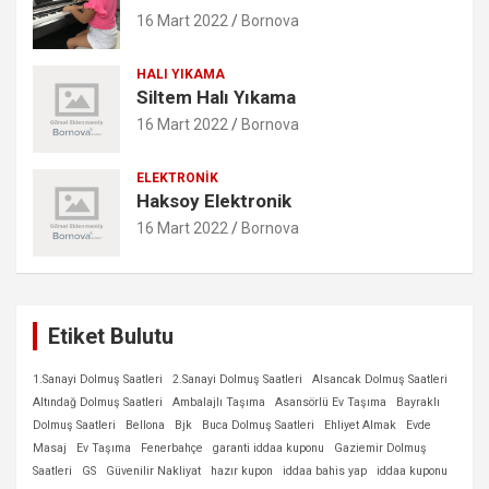
16 Mart 2022
Bornova
HALI YIKAMA
Siltem Halı Yıkama
16 Mart 2022
Bornova
ELEKTRONIK
Haksoy Elektronik
16 Mart 2022
Bornova
Etiket Bulutu
1.Sanayi Dolmuş Saatleri
2.Sanayi Dolmuş Saatleri
Alsancak Dolmuş Saatleri
Altındağ Dolmuş Saatleri
Ambalajlı Taşıma
Asansörlü Ev Taşıma
Bayraklı
Dolmuş Saatleri
Bellona
Bjk
Buca Dolmuş Saatleri
Ehliyet Almak
Evde
Masaj
Ev Taşıma
Fenerbahçe
garanti iddaa kuponu
Gaziemir Dolmuş
Saatleri
GS
Güvenilir Nakliyat
hazır kupon
iddaa bahis yap
iddaa kuponu