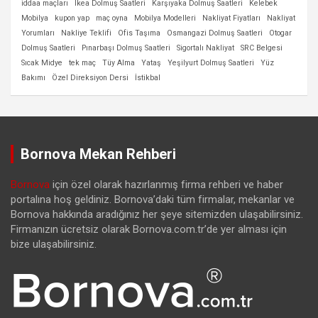
iddaa maçları
Ikea Dolmuş Saatleri
Karşıyaka Dolmuş Saatleri
Kelebek
Mobilya
kupon yap
maç oyna
Mobilya Modelleri
Nakliyat Fiyatları
Nakliyat
Yorumları
Nakliye Teklifi
Ofis Taşıma
Osmangazi Dolmuş Saatleri
Otogar
Dolmuş Saatleri
Pınarbaşı Dolmuş Saatleri
Sigortalı Nakliyat
SRC Belgesi
Sıcak Midye
tek maç
Tüy Alma
Yataş
Yeşilyurt Dolmuş Saatleri
Yüz
Bakımı
Özel Direksiyon Dersi
İstikbal
Bornova Mekan Rehberi
Bornova
için özel olarak hazırlanmış firma rehberi ve haber
portalına hoş geldiniz. Bornova’daki tüm firmalar, mekanlar ve
Bornova hakkında aradığınız her şeye sitemizden ulaşabilirsiniz.
Firmanızın ücretsiz olarak Bornova.com.tr’de yer alması için
bize ulaşabilirsiniz.