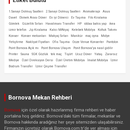
Etiket Bulutu
1.Sanayi Dolmuş Saatleri
2.Sanayi Dolmuş Saatleri
Aromaterapi
Asus
Davet
Ekmek Arası Döner
En iyi Dönerci
Ev Taşıma
Filo Kiralama
Gömlek
Güzellik Sırları
Havalimanı Transfer
HP
iddaa bahis yap
ikea
izmir telefon
Jip Kiralama
Kalıcı MAkyaj
Kelebek Mobilya
Koltuk Takımı
Konser
Konser mekanları
Makyaj Sırları
Manikür
maç oyna
Midye
Yetiştirme
Nakliyat Fiyatları
Ofis Taşıma
Ooze Venue Konserler
Pantolon
Point Bornova Açık mı
Point Bornova Ulaşım
Ponit Bornova'ya nasıl gidilir
Printer
Sauna
SGK Gözlük
tek maç
Tişört
Ucuz Döner
Yataş
Zararsız
Mediye
Özel Direksiyon Dersi
Özel Üretim Mobilya
İmalat Mobilya
İzmir
Bodrum Transfer
İzmir Çeşme Transfer
Bornova Mekan Rehberi
Bornova
için özel olarak hazırlanmış firma rehberi ve haber
portalına hoş geldiniz. Bornova’daki tüm firmalar, mekanlar ve
Bornova hakkında aradığınız her şeye sitemizden ulaşabilirsiniz.
Firmanızın ücretsiz olarak Bornova.com.tr’de yer alması için