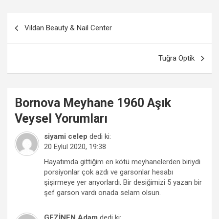
Yazı
Vildan Beauty & Nail Center
gezinmesi
Tuğra Optik
Bornova
Meyhane 1960 Aşık
Veysel
Yorumları
siyami celep
dedi ki:
20 Eylül 2020, 19:38
Hayatımda gittiğim en kötü meyhanelerden biriydi
porsiyonlar çok azdı ve garsonlar hesabı
şişirmeye yer arıyorlardı. Bir desiğimizi 5 yazan bir
şef garson vardı onada selam olsun.
GEZİNEN Adam
dedi ki: