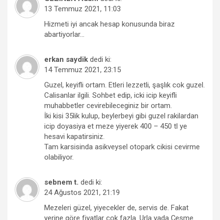
13 Temmuz 2021, 11:03
Hizmeti iyi ancak hesap konusunda biraz
abartiyorlar…
erkan saydik
dedi ki:
14 Temmuz 2021, 23:15
Guzel, keyifli ortam. Etleri lezzetli, şaşlık cok guzel.
Calisanlar ilgili. Sohbet edip, icki icip keyifli
muhabbetler cevirebileceginiz bir ortam.
İki kisi 35lik kulup, beylerbeyi gibi guzel rakilardan
icip doyasiya et meze yiyerek 400 – 450 tl ye
hesavi kapatirsiniz.
Tam karsisinda asikveysel otopark cikisi cevirme
olabiliyor.
sebnem t.
dedi ki:
24 Ağustos 2021, 21:19
Mezeleri güzel, yiyecekler de, servis de. Fakat
yerine göre fiyatlar çok fazla. Urla yada Çeşme