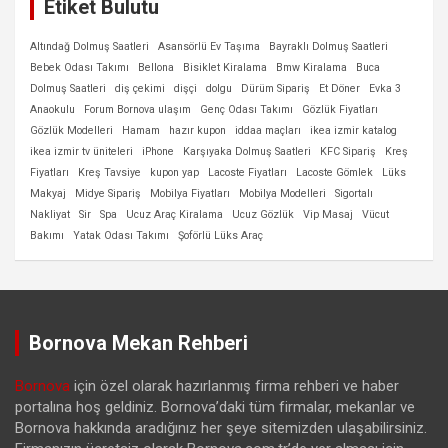
Etiket Bulutu
Altındağ Dolmuş Saatleri
Asansörlü Ev Taşıma
Bayraklı Dolmuş Saatleri
Bebek Odası Takımı
Bellona
Bisiklet Kiralama
Bmw Kiralama
Buca
Dolmuş Saatleri
diş çekimi
dişçi
dolgu
Dürüm Sipariş
Et Döner
Evka 3
Anaokulu
Forum Bornova ulaşım
Genç Odası Takımı
Gözlük Fiyatları
Gözlük Modelleri
Hamam
hazır kupon
iddaa maçları
ikea izmir katalog
ikea izmir tv üniteleri
iPhone
Karşıyaka Dolmuş Saatleri
KFC Sipariş
Kreş
Fiyatları
Kreş Tavsiye
kupon yap
Lacoste Fiyatları
Lacoste Gömlek
Lüks
Makyaj
Midye Sipariş
Mobilya Fiyatları
Mobilya Modelleri
Sigortalı
Nakliyat
Sir
Spa
Ucuz Araç Kiralama
Ucuz Gözlük
Vip Masaj
Vücut
Bakımı
Yatak Odası Takımı
Şoförlü Lüks Araç
Bornova Mekan Rehberi
Bornova
için özel olarak hazırlanmış firma rehberi ve haber
portalına hoş geldiniz. Bornova’daki tüm firmalar, mekanlar ve
Bornova hakkında aradığınız her şeye sitemizden ulaşabilirsiniz.