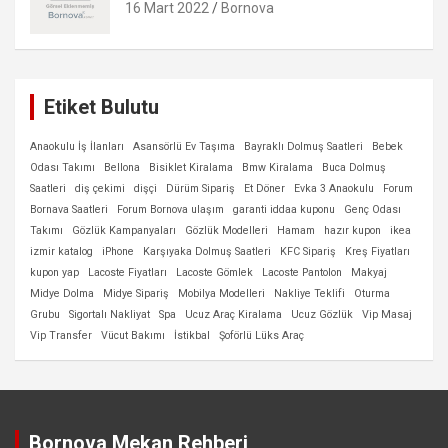
16 Mart 2022
Bornova
Etiket Bulutu
Anaokulu İş İlanları
Asansörlü Ev Taşıma
Bayraklı Dolmuş Saatleri
Bebek
Odası Takımı
Bellona
Bisiklet Kiralama
Bmw Kiralama
Buca Dolmuş
Saatleri
diş çekimi
dişçi
Dürüm Sipariş
Et Döner
Evka 3 Anaokulu
Forum
Bornava Saatleri
Forum Bornova ulaşım
garanti iddaa kuponu
Genç Odası
Takımı
Gözlük Kampanyaları
Gözlük Modelleri
Hamam
hazır kupon
ikea
izmir katalog
iPhone
Karşıyaka Dolmuş Saatleri
KFC Sipariş
Kreş Fiyatları
kupon yap
Lacoste Fiyatları
Lacoste Gömlek
Lacoste Pantolon
Makyaj
Midye Dolma
Midye Sipariş
Mobilya Modelleri
Nakliye Teklifi
Oturma
Grubu
Sigortalı Nakliyat
Spa
Ucuz Araç Kiralama
Ucuz Gözlük
Vip Masaj
Vip Transfer
Vücut Bakımı
İstikbal
Şoförlü Lüks Araç
Bornova Mekan Rehberi