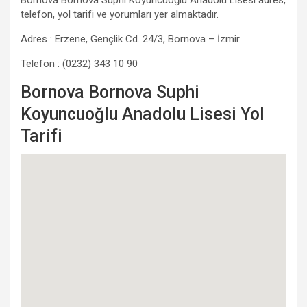
Bornova Bornova Suphi Koyuncuoğlu Anadolu Lisesi adres,
telefon, yol tarifi ve yorumları yer almaktadır.
Adres : Erzene, Gençlik Cd. 24/3, Bornova – İzmir
Telefon : (0232) 343 10 90
Bornova Bornova Suphi
Koyuncuoğlu Anadolu Lisesi Yol
Tarifi