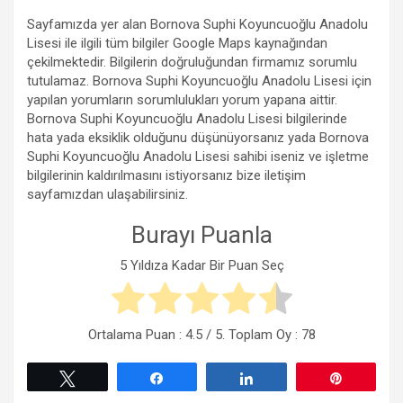
Sayfamızda yer alan Bornova Suphi Koyuncuoğlu Anadolu
Lisesi ile ilgili tüm bilgiler Google Maps kaynağından
çekilmektedir. Bilgilerin doğruluğundan firmamız sorumlu
tutulamaz. Bornova Suphi Koyuncuoğlu Anadolu Lisesi için
yapılan yorumların sorumlulukları yorum yapana aittir.
Bornova Suphi Koyuncuoğlu Anadolu Lisesi bilgilerinde
hata yada eksiklik olduğunu düşünüyorsanız yada Bornova
Suphi Koyuncuoğlu Anadolu Lisesi sahibi iseniz ve işletme
bilgilerinin kaldırılmasını istiyorsanız bize iletişim
sayfamızdan ulaşabilirsiniz.
Burayı Puanla
5 Yıldıza Kadar Bir Puan Seç
Ortalama Puan :
4.5
/ 5. Toplam Oy :
78
Tweetle
Paylaş
Paylaş
Pin