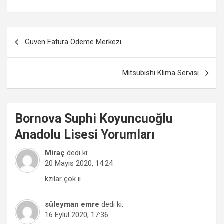
Yazı
Guven Fatura Odeme Merkezi
gezinmesi
Mitsubishi Klima Servisi
Bornova
Suphi Koyuncuoğlu
Anadolu Lisesi
Yorumları
Miraç
dedi ki:
20 Mayıs 2020, 14:24
kzılar çok ii
süleyman emre
dedi ki:
16 Eylül 2020, 17:36