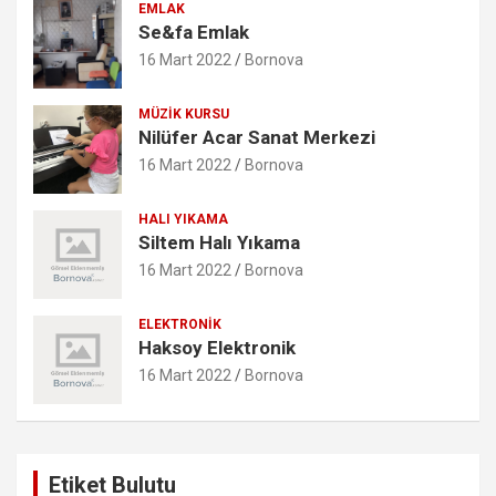
EMLAK
Se&fa Emlak
16 Mart 2022
Bornova
MÜZIK KURSU
Nilüfer Acar Sanat Merkezi
16 Mart 2022
Bornova
HALI YIKAMA
Siltem Halı Yıkama
16 Mart 2022
Bornova
ELEKTRONIK
Haksoy Elektronik
16 Mart 2022
Bornova
Etiket Bulutu