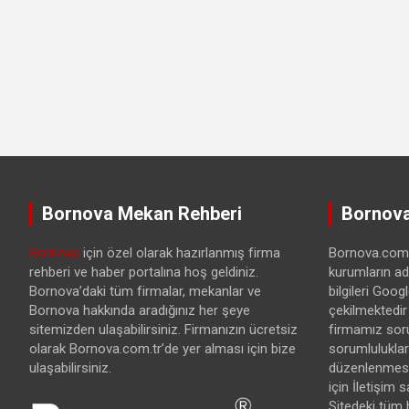
Bornova Mekan Rehberi
Bornova
Bornova
için özel olarak hazırlanmış firma
Bornova.com.t
rehberi ve haber portalına hoş geldiniz.
kurumların ad
Bornova’daki tüm firmalar, mekanlar ve
bilgileri Goo
Bornova hakkında aradığınız her şeye
çekilmektedir
sitemizden ulaşabilirsiniz. Firmanızın ücretsiz
firmamız sor
olarak Bornova.com.tr’de yer alması için bize
sorumlulukları
ulaşabilirsiniz.
düzenlenmesi 
için İletişim 
Sitedeki tüm 