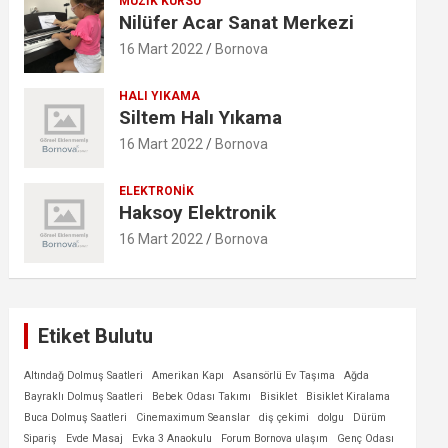
MÜZIK KURSU
Nilüfer Acar Sanat Merkezi
16 Mart 2022
Bornova
HALI YIKAMA
Siltem Halı Yıkama
16 Mart 2022
Bornova
ELEKTRONIK
Haksoy Elektronik
16 Mart 2022
Bornova
Etiket Bulutu
Altındağ Dolmuş Saatleri
Amerikan Kapı
Asansörlü Ev Taşıma
Ağda
Bayraklı Dolmuş Saatleri
Bebek Odası Takımı
Bisiklet
Bisiklet Kiralama
Buca Dolmuş Saatleri
Cinemaximum Seanslar
diş çekimi
dolgu
Dürüm
Sipariş
Evde Masaj
Evka 3 Anaokulu
Forum Bornova ulaşım
Genç Odası