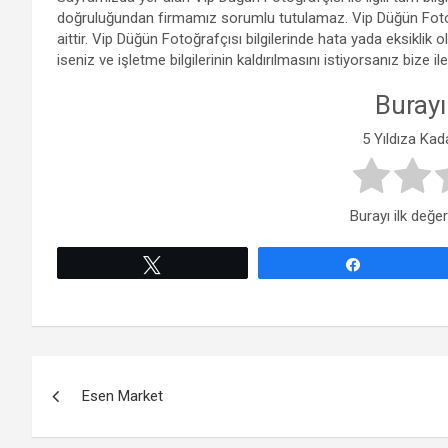
doğruluğundan firmamız sorumlu tutulamaz. Vip Düğün Fotoğ
aittir. Vip Düğün Fotoğrafçısı bilgilerinde hata yada eksikl
iseniz ve işletme bilgilerinin kaldırılmasını istiyorsanız bize i
Burayı
5 Yıldıza Kad
Burayı ilk değer
Tweetle
Paylaş
Yazı
Esen Market
gezinmesi