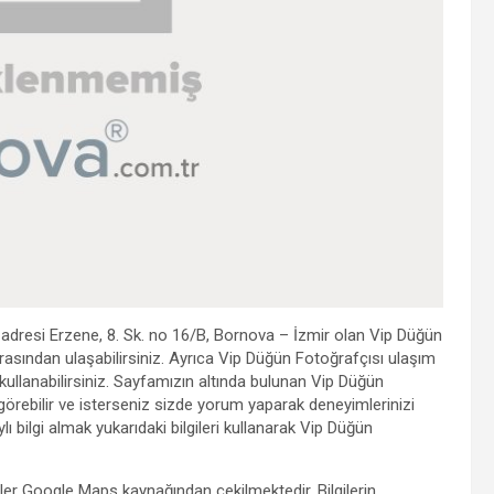
 adresi Erzene, 8. Sk. no 16/B, Bornova – İzmir olan Vip Düğün
asından ulaşabilirsiniz. Ayrıca Vip Düğün Fotoğrafçısı ulaşım
yı kullanabilirsiniz. Sayfamızın altında bulunan Vip Düğün
görebilir ve isterseniz sizde yorum yaparak deneyimlerinizi
ı bilgi almak yukarıdaki bilgileri kullanarak Vip Düğün
giler Google Maps kaynağından çekilmektedir. Bilgilerin