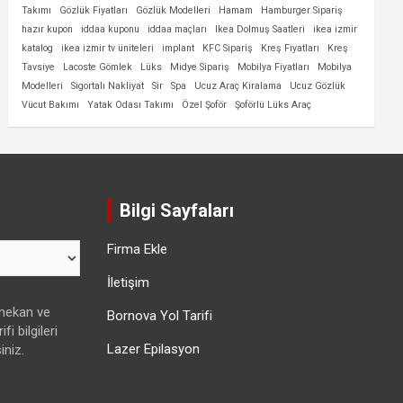
Takımı
Gözlük Fiyatları
Gözlük Modelleri
Hamam
Hamburger Sipariş
hazır kupon
iddaa kuponu
iddaa maçları
Ikea Dolmuş Saatleri
ikea izmir
katalog
ikea izmir tv üniteleri
implant
KFC Sipariş
Kreş Fiyatları
Kreş
Tavsiye
Lacoste Gömlek
Lüks
Midye Sipariş
Mobilya Fiyatları
Mobilya
Modelleri
Sigortalı Nakliyat
Sir
Spa
Ucuz Araç Kiralama
Ucuz Gözlük
Vücut Bakımı
Yatak Odası Takımı
Özel Şoför
Şoförlü Lüks Araç
Bilgi Sayfaları
Firma Ekle
İletişim
 mekan ve
Bornova Yol Tarifi
fi bilgileri
Lazer Epilasyon
iniz.