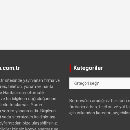
.com.tr
Kategoriler
Kategoriler
r sitesinde yayınlanan firma ve
res, telefon, yorum ve harita
gle Haritalardan otomatik
 ve bu bilgilerin doğruluğundan
Bornova’da aradığınız her türlü
umlu tutulamaz. Yorum
firmanın adres, telefon ve yol tari
 yorum yapana aittir. Bilgilerin
için yukarıdan kategori seçebilirs
yada sitemizden kaldırılması
sayfamızdan bize ulaşabilirsiniz.
bilgiler izinsiz kopyalanamaz ve