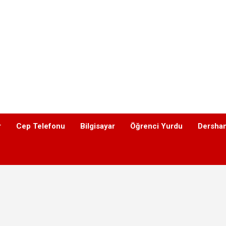
r
Cep Telefonu
Bilgisayar
Öğrenci Yurdu
Dershan