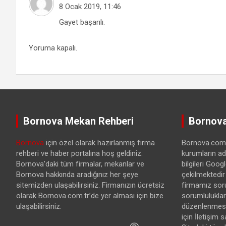
8 Ocak 2019, 11:46
Gayet başarılı.
Yoruma kapalı.
Bornova Mekan Rehberi
Bornova
Bornova
için özel olarak hazırlanmış firma
Bornova.com.t
rehberi ve haber portalına hoş geldiniz.
kurumların ad
Bornova’daki tüm firmalar, mekanlar ve
bilgileri Goo
Bornova hakkında aradığınız her şeye
çekilmektedir
sitemizden ulaşabilirsiniz. Firmanızın ücretsiz
firmamız sor
olarak Bornova.com.tr’de yer alması için bize
sorumlulukları
ulaşabilirsiniz.
düzenlenmesi 
için İletişim 