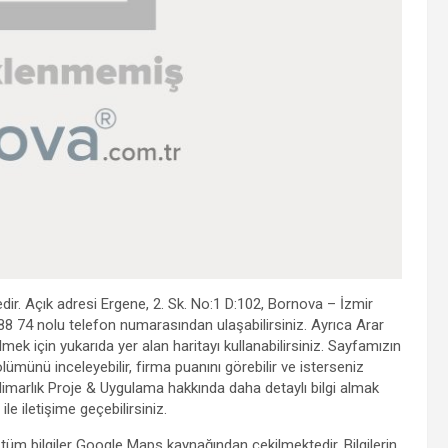
ir. Açık adresi Ergene, 2. Sk. No:1 D:102, Bornova – İzmir
8 74 nolu telefon numarasından ulaşabilirsiniz. Ayrıca Arar
lmek için yukarıda yer alan haritayı kullanabilirsiniz. Sayfamızın
münü inceleyebilir, firma puanını görebilir ve isterseniz
Mimarlık Proje & Uygulama hakkında daha detaylı bilgi almak
le iletişime geçebilirsiniz.
 tüm bilgiler Google Maps kaynağından çekilmektedir. Bilgilerin