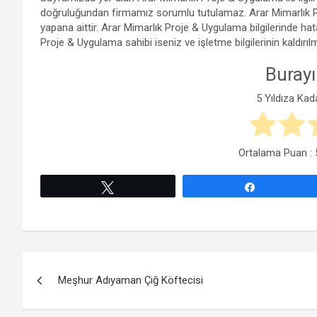
doğruluğundan firmamız sorumlu tutulamaz. Arar Mimarlık P
yapana aittir. Arar Mimarlık Proje & Uygulama bilgilerinde h
Proje & Uygulama sahibi iseniz ve işletme bilgilerinin kaldırıl
Burayı
5 Yıldıza Kad
Ortalama Puan :
Tweetle
Paylaş
Yazı
Meşhur Adıyaman Çiğ Köftecisi
gezinmesi