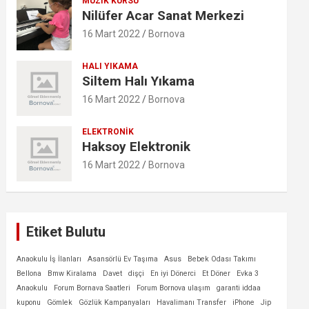
MÜZIK KURSU
Nilüfer Acar Sanat Merkezi
16 Mart 2022
Bornova
HALI YIKAMA
Siltem Halı Yıkama
16 Mart 2022
Bornova
ELEKTRONIK
Haksoy Elektronik
16 Mart 2022
Bornova
Etiket Bulutu
Anaokulu İş İlanları
Asansörlü Ev Taşıma
Asus
Bebek Odası Takımı
Bellona
Bmw Kiralama
Davet
dişçi
En iyi Dönerci
Et Döner
Evka 3
Anaokulu
Forum Bornava Saatleri
Forum Bornova ulaşım
garanti iddaa
kuponu
Gömlek
Gözlük Kampanyaları
Havalimanı Transfer
iPhone
Jip