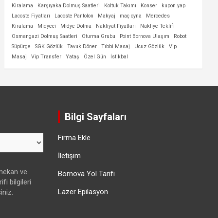
Kiralama
Karşıyaka Dolmuş Saatleri
Koltuk Takımı
Konser
kupon yap
Lacoste Fiyatları
Lacoste Pantolon
Makyaj
maç oyna
Mercedes
Kiralama
Midyeci
Midye Dolma
Nakliyat Fiyatları
Nakliye Teklifi
Osmangazi Dolmuş Saatleri
Oturma Grubu
Point Bornova Ulaşım
Robot
Süpürge
SGK Gözlük
Tavuk Döner
Tıbbi Masaj
Ucuz Gözlük
Vip
Masaj
Vip Transfer
Yataş
Özel Gün
İstikbal
Bilgi Sayfaları
Firma Ekle
İletişim
 mekan ve
Bornova Yol Tarifi
fi bilgileri
Lazer Epilasyon
iniz.