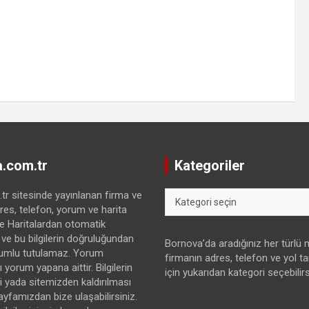
.com.tr
Kategoriler
Kategoriler
r sitesinde yayınlanan firma ve
res, telefon, yorum ve harita
gle Haritalardan otomatik
 ve bu bilgilerin doğruluğundan
Bornova’da aradığınız her türlü
umlu tutulamaz. Yorum
firmanın adres, telefon ve yol tari
 yorum yapana aittir. Bilgilerin
için yukarıdan kategori seçebilirs
yada sitemizden kaldırılması
sayfamızdan bize ulaşabilirsiniz.