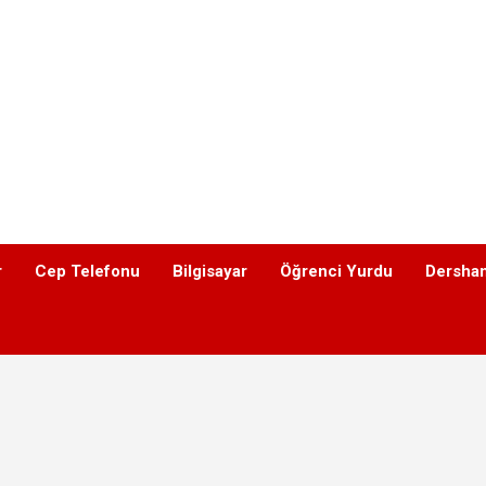
r
Cep Telefonu
Bilgisayar
Öğrenci Yurdu
Dershan