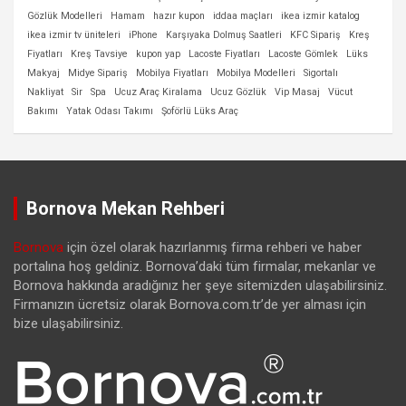
Gözlük Modelleri
Hamam
hazır kupon
iddaa maçları
ikea izmir katalog
ikea izmir tv üniteleri
iPhone
Karşıyaka Dolmuş Saatleri
KFC Sipariş
Kreş
Fiyatları
Kreş Tavsiye
kupon yap
Lacoste Fiyatları
Lacoste Gömlek
Lüks
Makyaj
Midye Sipariş
Mobilya Fiyatları
Mobilya Modelleri
Sigortalı
Nakliyat
Sir
Spa
Ucuz Araç Kiralama
Ucuz Gözlük
Vip Masaj
Vücut
Bakımı
Yatak Odası Takımı
Şoförlü Lüks Araç
Bornova Mekan Rehberi
Bornova
için özel olarak hazırlanmış firma rehberi ve haber
portalına hoş geldiniz. Bornova’daki tüm firmalar, mekanlar ve
Bornova hakkında aradığınız her şeye sitemizden ulaşabilirsiniz.
Firmanızın ücretsiz olarak Bornova.com.tr’de yer alması için
bize ulaşabilirsiniz.