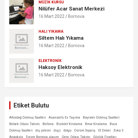
MÜZIK KURSU
Nilüfer Acar Sanat Merkezi
16 Mart 2022
Bornova
HALI YIKAMA
Siltem Halı Yıkama
16 Mart 2022
Bornova
ELEKTRONIK
Haksoy Elektronik
16 Mart 2022
Bornova
Etiket Bulutu
Altındağ Dolmuş Saatleri
Asansörlü Ev Taşıma
Bayraklı Dolmuş Saatleri
Bebek Odası Takımı
Bellona
Bisiklet Kiralama
Bmw Kiralama
Buca
Dolmuş Saatleri
diş çekimi
dişçi
dolgu
Dürüm Sipariş
Et Döner
Evka 3
Anaokulu
Forum Bornova ulaşım
Genç Odası Takımı
Gözlük Fiyatları