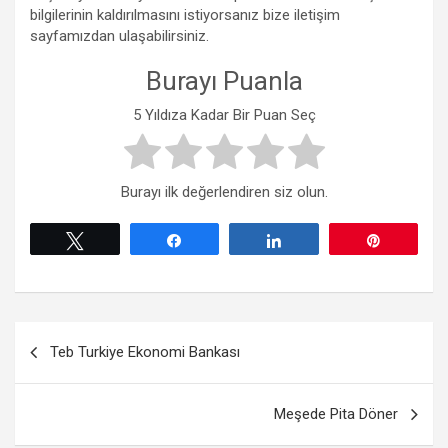
bilgilerinin kaldırılmasını istiyorsanız bize iletişim
sayfamızdan ulaşabilirsiniz.
Burayı Puanla
5 Yıldıza Kadar Bir Puan Seç
Burayı ilk değerlendiren siz olun.
Tweetle
Paylaş
Paylaş
Pin
Yazı
Teb Turkiye Ekonomi Bankası
gezinmesi
Meşede Pita Döner