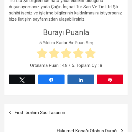
Tic Ltd Şti bilgilerinde hata yada eksiklik olduğunu
düşünüyorsanız yada Çağın İnşaat Tur San Ve Tic Ltd Şti
sahibi iseniz ve işletme bilgilerinin kaldırılmasını istiyorsanız
bize iletişim sayfamızdan ulaşabilirsiniz.
Burayı Puanla
5 Yıldıza Kadar Bir Puan Seç
Ortalama Puan :
4.8
/ 5. Toplam Oy :
8
Tweetle
Paylaş
Paylaş
Pin
Yazı
First İbrahim Sac Tasarımı
gezinmesi
Hükümet Konağı Otobüs Durağı