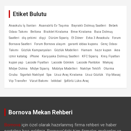
Etiket Bulutu
Anaokulu İş İlanları
Asansörlü Ev Taşıma
Bayraklı Dolmuş Saatleri
Bebek
Odası Takımı
Bellona
Bisiklet Kiralama
Bmw Kiralama
Buca Dolmuş
Saatleri
diş çekimi
dişçi
Dürüm Sipariş
Et Döner
Evka 3 Anaokulu
Forum
Bornava Saatleri
Forum Bornova ulaşım
garanti iddaa kuponu
Genç Odası
Takımı
Gözlük Kampanyaları
Gözlük Modelleri
Hamam
hazır kupon
ikea
izmir katalog
iPhone
Karşıyaka Dolmuş Saatleri
KFC Sipariş
Kreş Fiyatları
kupon yap
Lacoste Fiyatları
Lacoste Gömlek
Lacoste Pantolon
Makyaj
Midye Dolma
Midye Sipariş
Mobilya Modelleri
Nakliye Teklifi
Oturma
Grubu
Sigortalı Nakliyat
Spa
Ucuz Araç Kiralama
Ucuz Gözlük
Vip Masaj
Vip Transfer
Vücut Bakımı
İstikbal
Şoförlü Lüks Araç
Bornova Mekan Rehberi
Bornova
için özel olarak hazırlanmış firma rehberi ve haber
portalına hoş geldiniz. Bornova’daki tüm firmalar, mekanlar ve