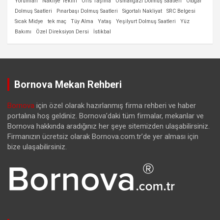
Yorumları
Nakliye Teklifi
Ofis Taşıma
Osmangazi Dolmuş Saatleri
Otogar
Dolmuş Saatleri
Pınarbaşı Dolmuş Saatleri
Sigortalı Nakliyat
SRC Belgesi
Sıcak Midye
tek maç
Tüy Alma
Yataş
Yeşilyurt Dolmuş Saatleri
Yüz
Bakımı
Özel Direksiyon Dersi
İstikbal
Bornova Mekan Rehberi
Bornova
için özel olarak hazırlanmış firma rehberi ve haber
portalına hoş geldiniz. Bornova’daki tüm firmalar, mekanlar ve
Bornova hakkında aradığınız her şeye sitemizden ulaşabilirsiniz.
Firmanızın ücretsiz olarak Bornova.com.tr’de yer alması için
bize ulaşabilirsiniz.