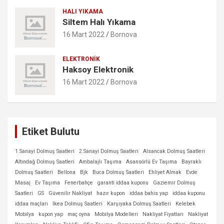
HALI YIKAMA
Siltem Halı Yıkama
16 Mart 2022
Bornova
ELEKTRONIK
Haksoy Elektronik
16 Mart 2022
Bornova
Etiket Bulutu
1.Sanayi Dolmuş Saatleri
2.Sanayi Dolmuş Saatleri
Alsancak Dolmuş Saatleri
Altındağ Dolmuş Saatleri
Ambalajlı Taşıma
Asansörlü Ev Taşıma
Bayraklı
Dolmuş Saatleri
Bellona
Bjk
Buca Dolmuş Saatleri
Ehliyet Almak
Evde
Masaj
Ev Taşıma
Fenerbahçe
garanti iddaa kuponu
Gaziemir Dolmuş
Saatleri
GS
Güvenilir Nakliyat
hazır kupon
iddaa bahis yap
iddaa kuponu
iddaa maçları
Ikea Dolmuş Saatleri
Karşıyaka Dolmuş Saatleri
Kelebek
Mobilya
kupon yap
maç oyna
Mobilya Modelleri
Nakliyat Fiyatları
Nakliyat