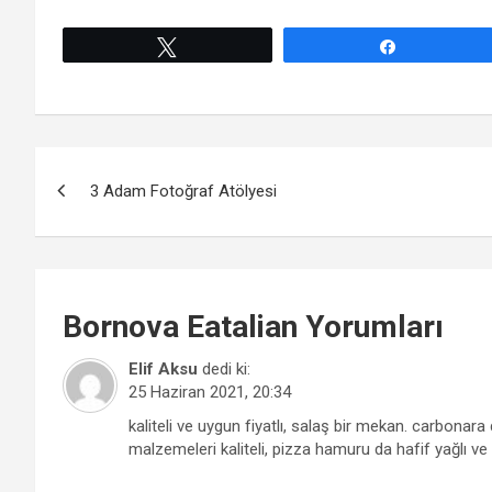
Tweetle
Paylaş
Yazı
3 Adam Fotoğraf Atölyesi
gezinmesi
Bornova
Eatalian
Yorumları
Elif Aksu
dedi ki:
25 Haziran 2021, 20:34
kaliteli ve uygun fiyatlı, salaş bir mekan. carbonara
malzemeleri kaliteli, pizza hamuru da hafif yağlı ve çı