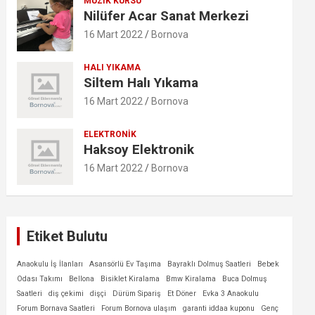
MÜZIK KURSU
Nilüfer Acar Sanat Merkezi
16 Mart 2022
Bornova
HALI YIKAMA
Siltem Halı Yıkama
16 Mart 2022
Bornova
ELEKTRONIK
Haksoy Elektronik
16 Mart 2022
Bornova
Etiket Bulutu
Anaokulu İş İlanları
Asansörlü Ev Taşıma
Bayraklı Dolmuş Saatleri
Bebek
Odası Takımı
Bellona
Bisiklet Kiralama
Bmw Kiralama
Buca Dolmuş
Saatleri
diş çekimi
dişçi
Dürüm Sipariş
Et Döner
Evka 3 Anaokulu
Forum Bornava Saatleri
Forum Bornova ulaşım
garanti iddaa kuponu
Genç