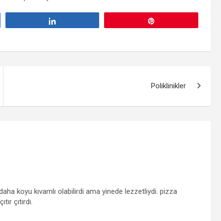
Paylaş
Pin
Poliklinikler
 daha koyu kıvamlı olabilirdi ama yinede lezzetliydi. pizza
tır çıtırdı.