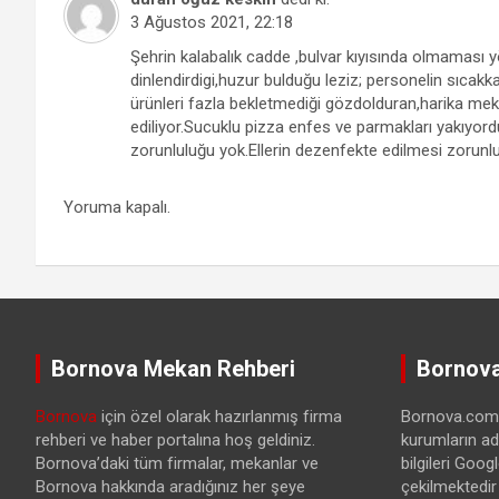
3 Ağustos 2021, 22:18
Şehrin kalabalık cadde ,bulvar kıyısında olmaması 
dinlendirdigi,huzur bulduğu leziz; personelin sıcakkan
ürünleri fazla bekletmediği gözdolduran,harika mek
ediliyor.Sucuklu pizza enfes ve parmakları yakıyo
zorunluluğu yok.Ellerin dezenfekte edilmesi zorunl
Yoruma kapalı.
Bornova Mekan Rehberi
Bornova
Bornova
için özel olarak hazırlanmış firma
Bornova.com.t
rehberi ve haber portalına hoş geldiniz.
kurumların ad
Bornova’daki tüm firmalar, mekanlar ve
bilgileri Goo
Bornova hakkında aradığınız her şeye
çekilmektedir