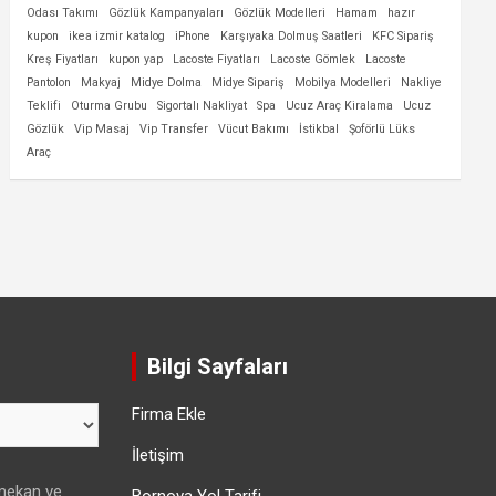
Odası Takımı
Gözlük Kampanyaları
Gözlük Modelleri
Hamam
hazır
kupon
ikea izmir katalog
iPhone
Karşıyaka Dolmuş Saatleri
KFC Sipariş
Kreş Fiyatları
kupon yap
Lacoste Fiyatları
Lacoste Gömlek
Lacoste
Pantolon
Makyaj
Midye Dolma
Midye Sipariş
Mobilya Modelleri
Nakliye
Teklifi
Oturma Grubu
Sigortalı Nakliyat
Spa
Ucuz Araç Kiralama
Ucuz
Gözlük
Vip Masaj
Vip Transfer
Vücut Bakımı
İstikbal
Şoförlü Lüks
Araç
Bilgi Sayfaları
Firma Ekle
İletişim
 mekan ve
Bornova Yol Tarifi