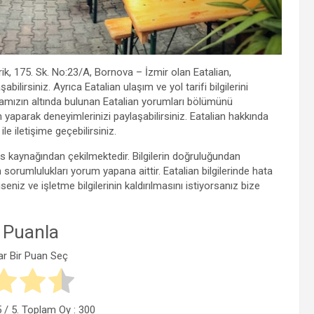
rik, 175. Sk. No:23/A, Bornova – İzmir olan Eatalian,
lirsiniz. Ayrıca Eatalian ulaşım ve yol tarifi bilgilerini
ayfamızın altında bulunan Eatalian yorumları bölümünü
m yaparak deneyimlerinizi paylaşabilirsiniz. Eatalian hakkında
ile iletişime geçebilirsiniz.
aps kaynağından çekilmektedir. Bilgilerin doğruluğundan
sorumlulukları yorum yapana aittir. Eatalian bilgilerinde hata
niz ve işletme bilgilerinin kaldırılmasını istiyorsanız bize
 Puanla
ar Bir Puan Seç
5
/ 5. Toplam Oy :
300