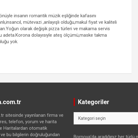
yönüyle insanın romantik müzik eşliğinde kafasını
lı,insancıl, mütevazi ,anlayışlı olduğu,makul fiyat ve kaliteli
an.Yoğun olarak değişik pizza türleri ve makarna servis
rdu adeta.Korona dolayısıyle ateş ölçümü,maske takma
uluğu yok.
.com.tr
Kategoriler
Kategoriler
r sitesinde yayınlanan firma ve
res, telefon, yorum ve harita
gle Haritalardan otomatik
 ve bu bilgilerin doğruluğundan
Bornova’da aradığınız her türlü