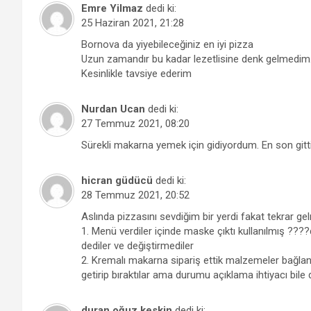
Emre Yilmaz
dedi ki:
25 Haziran 2021, 21:28
Bornova da yiyebileceğiniz en iyi pizza
Uzun zamandır bu kadar lezetlisine denk gelmedim
Kesinlikle tavsiye ederim
Nurdan Ucan
dedi ki:
27 Temmuz 2021, 08:20
Sürekli makarna yemek için gidiyordum. En son gitt
hicran güdücü
dedi ki:
28 Temmuz 2021, 20:52
Aslında pizzasını sevdiğim bir yerdi fakat tekrar g
1. Menü verdiler içinde maske çıktı kullanılmış ????d
dediler ve değiştirmediler
2. Kremalı makarna sipariş ettik malzemeler bağlanma
getirip bıraktılar ama durumu açıklama ihtiyacı bil
duran oğuz keskin
dedi ki: