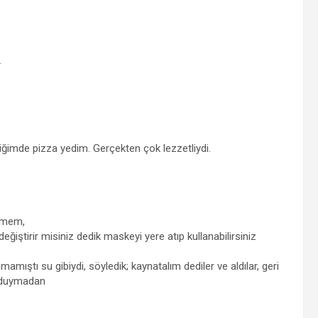
.
iğimde pizza yedim. Gerçekten çok lezzetliydi.
elmem,
eğiştirir misiniz dedik maskeyi yere atıp kullanabilirsiniz
mıştı su gibiydi, söyledik; kaynatalım dediler ve aldılar, geri
e duymadan