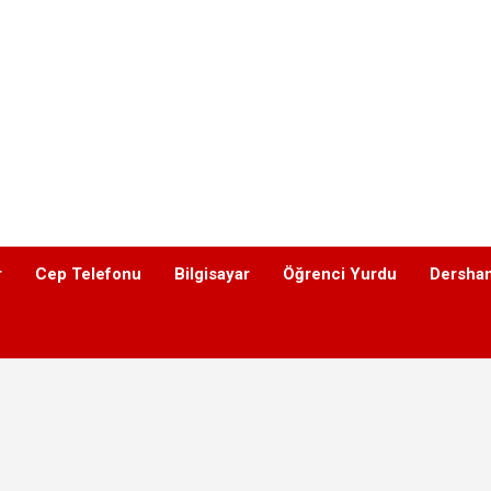
r
Cep Telefonu
Bilgisayar
Öğrenci Yurdu
Dershan