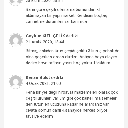
28 Ekim 2020, 23:54
Bana göre çeşiti olan ama burnundan kıl
aldırmayan bir yapı market. Kendisini koçtaş
zannetme durumları var kanımca
Ceyhun KIZILÇELİK
dedi ki:
21 Aralık 2020, 18:44
Bitmiş, eskiden ürün çeşidi çöktü 3 kuruş pahalı da
olsa geçerken ordan alırdım. Antipas boya alayım
dedim boya rafların yarısı boş yoktu. Üzüldüm
Kenan Bulut
dedi ki:
4 Ocak 2021, 21:00
Fena bir yer değil hırdavat malzemeleri olarak çok
çeşitli ürünleri var 3m gibi çok kaliteli malzemeler
den tutun en ucuzuna kadar ne ararsanız var
cıvata somun dahil 4.sanayide herkes biliyor
tavsiye ederim