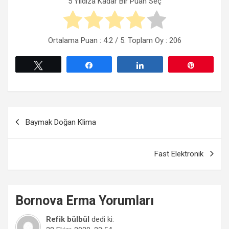
5 Yıldıza Kadar Bir Puan Seç
Ortalama Puan :
4.2
/ 5. Toplam Oy :
206
Tweetle
Paylaş
Paylaş
Pin
Yazı
Baymak Doğan Klima
gezinmesi
Fast Elektronik
Bornova
Erma
Yorumları
Refik bülbül
dedi ki: