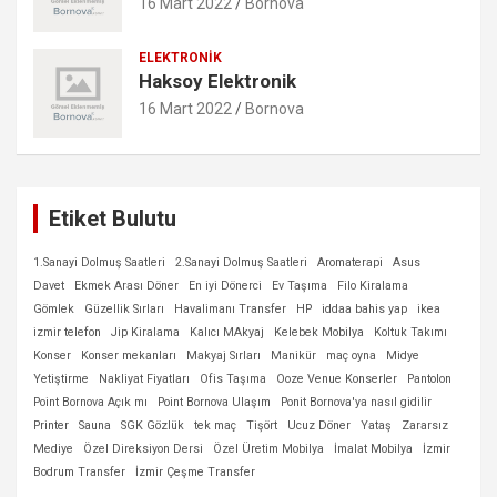
16 Mart 2022
Bornova
ELEKTRONIK
Haksoy Elektronik
16 Mart 2022
Bornova
Etiket Bulutu
1.Sanayi Dolmuş Saatleri
2.Sanayi Dolmuş Saatleri
Aromaterapi
Asus
Davet
Ekmek Arası Döner
En iyi Dönerci
Ev Taşıma
Filo Kiralama
Gömlek
Güzellik Sırları
Havalimanı Transfer
HP
iddaa bahis yap
ikea
izmir telefon
Jip Kiralama
Kalıcı MAkyaj
Kelebek Mobilya
Koltuk Takımı
Konser
Konser mekanları
Makyaj Sırları
Manikür
maç oyna
Midye
Yetiştirme
Nakliyat Fiyatları
Ofis Taşıma
Ooze Venue Konserler
Pantolon
Point Bornova Açık mı
Point Bornova Ulaşım
Ponit Bornova'ya nasıl gidilir
Printer
Sauna
SGK Gözlük
tek maç
Tişört
Ucuz Döner
Yataş
Zararsız
Mediye
Özel Direksiyon Dersi
Özel Üretim Mobilya
İmalat Mobilya
İzmir
Bodrum Transfer
İzmir Çeşme Transfer