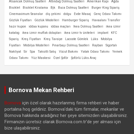
Alsancak Dolmuş Saatleri
Altındağ Dolmuş Saatleri
Amerikan Kapı
Ağda
Bisiklet
Bisiklet Kiralama
Bjk
Buca Dolmuş Saatleri
Burger King Sipariş
Cinemaximum Seanslar
diş çekimi
dolgu
Evde Masaj
Genç Odası Takımı
Gözlük Fiyatları
Gözlük Modelleri
Hamburger Sipariş
Havaalanı Transfer
hazır kupon
iddaa kuponu
iddaa maçları
Ikea Dolmuş Saatleri
ikea izmir
katalog
ikea izmir mutfak dolapları
ikea izmir tv üniteleri
implant
KFC
Sipariş
Kreş Fiyatları
Kreş Tavsiye
Lacoste Gömlek
Lüks
Mobilya
Fiyatları
Mobilya Modelleri
Pınarbaşı Dolmuş Saatleri
Rayban
Sigortalı
Nakliyat
Sir
Spa
Taksitli Satış
Vücut Bakımı
Yatak Odası Takımı
Yemek
Odası Takımı
Yüz Maskesi
Özel Şoför
Şoförlü Lüks Araç
Bornova Mekan Rehberi
Bornova
için özel olarak hazırlanmış firma rehberi ve haber
portalına hoş geldiniz. Bornova’daki tüm firmalar, mekanlar ve
Bornova hakkında aradığınız her şeye sitemizden ulaşabilirsiniz.
Firmanızın ücretsiz olarak Bornova.com.tr’de yer alması için
bize ulaşabilirsiniz.