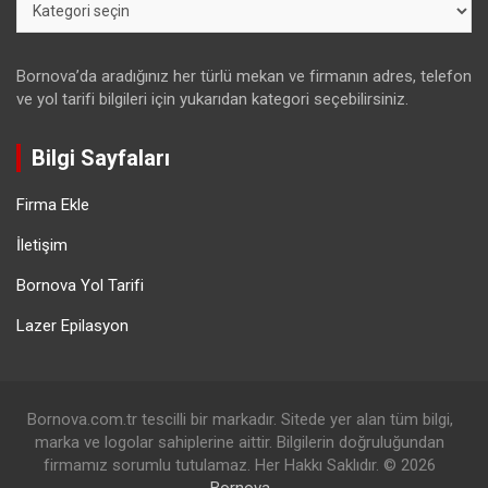
Bornova’da aradığınız her türlü mekan ve firmanın adres, telefon
ve yol tarifi bilgileri için yukarıdan kategori seçebilirsiniz.
Bilgi Sayfaları
Firma Ekle
İletişim
Bornova Yol Tarifi
Lazer Epilasyon
Bornova.com.tr tescilli bir markadır. Sitede yer alan tüm bilgi,
marka ve logolar sahiplerine aittir. Bilgilerin doğruluğundan
firmamız sorumlu tutulamaz. Her Hakkı Saklıdır. © 2026