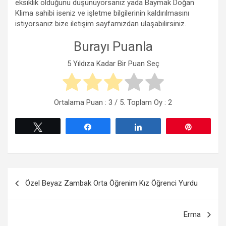
eksiklik olduğunu düşünüyorsanız yada Baymak Doğan
Klima sahibi iseniz ve işletme bilgilerinin kaldırılmasını
istiyorsanız bize iletişim sayfamızdan ulaşabilirsiniz.
Burayı Puanla
5 Yıldıza Kadar Bir Puan Seç
Ortalama Puan :
3
/ 5. Toplam Oy :
2
Tweetle
Paylaş
Paylaş
Pin
Yazı
Özel Beyaz Zambak Orta Öğrenim Kız Öğrenci Yurdu
gezinmesi
Erma