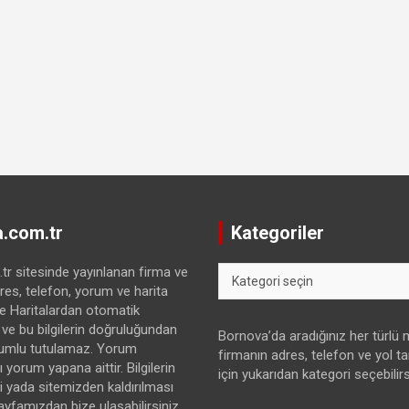
.com.tr
Kategoriler
Kategoriler
r sitesinde yayınlanan firma ve
res, telefon, yorum ve harita
gle Haritalardan otomatik
 ve bu bilgilerin doğruluğundan
Bornova’da aradığınız her türlü
umlu tutulamaz. Yorum
firmanın adres, telefon ve yol tari
 yorum yapana aittir. Bilgilerin
için yukarıdan kategori seçebilirs
yada sitemizden kaldırılması
sayfamızdan bize ulaşabilirsiniz.