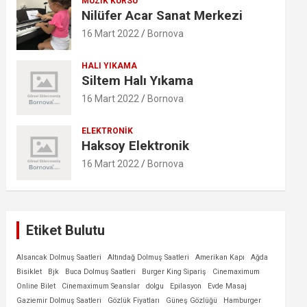
MÜZIK KURSU
Nilüfer Acar Sanat Merkezi
16 Mart 2022
Bornova
HALI YIKAMA
Siltem Halı Yıkama
16 Mart 2022
Bornova
ELEKTRONIK
Haksoy Elektronik
16 Mart 2022
Bornova
Etiket Bulutu
Alsancak Dolmuş Saatleri
Altındağ Dolmuş Saatleri
Amerikan Kapı
Ağda
Bisiklet
Bjk
Buca Dolmuş Saatleri
Burger King Sipariş
Cinemaximum
Online Bilet
Cinemaximum Seanslar
dolgu
Epilasyon
Evde Masaj
Gaziemir Dolmuş Saatleri
Gözlük Fiyatları
Güneş Gözlüğü
Hamburger