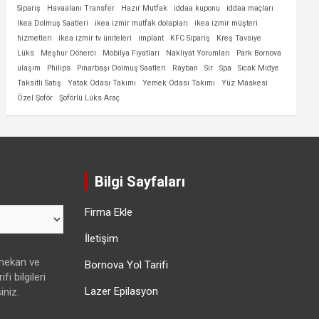
Sipariş
Havaalanı Transfer
Hazır Mutfak
iddaa kuponu
iddaa maçları
Ikea Dolmuş Saatleri
ikea izmir mutfak dolapları
ikea izmir müşteri
hizmetleri
ikea izmir tv üniteleri
implant
KFC Sipariş
Kreş Tavsiye
Lüks
Meşhur Dönerci
Mobilya Fiyatları
Nakliyat Yorumları
Park Bornova
ulaşım
Philips
Pınarbaşı Dolmuş Saatleri
Rayban
Sir
Spa
Sıcak Midye
Taksitli Satış
Yatak Odası Takımı
Yemek Odası Takımı
Yüz Maskesi
Özel Şoför
Şoförlü Lüks Araç
Bilgi Sayfaları
Firma Ekle
İletişim
 mekan ve
Bornova Yol Tarifi
fi bilgileri
Lazer Epilasyon
iniz.