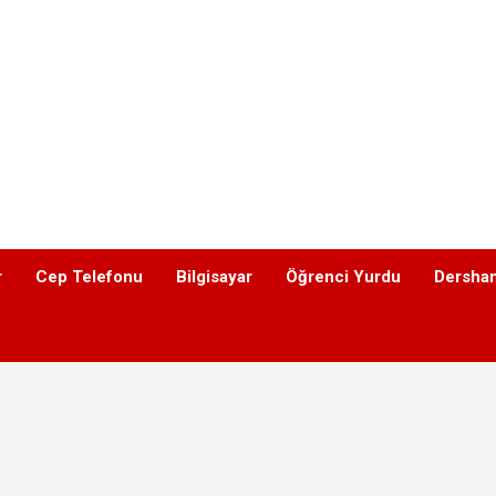
r
Cep Telefonu
Bilgisayar
Öğrenci Yurdu
Dershan