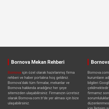
Bornova Mekan Rehberi
Bornova
Bornova
için özel olarak hazırlanmış firma
Bornova.com.t
rehberi ve haber portalına hoş geldiniz.
kurumların ad
Bornova’daki tüm firmalar, mekanlar ve
bilgileri Goo
Bornova hakkında aradığınız her şeye
çekilmektedir
sitemizden ulaşabilirsiniz. Firmanızın ücretsiz
firmamız sor
olarak Bornova.com.tr’de yer alması için bize
sorumlulukları
ulaşabilirsiniz.
düzenlenmesi 
için İletişim 