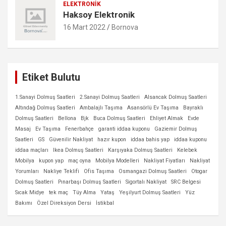
ELEKTRONIK
Haksoy Elektronik
16 Mart 2022
Bornova
Etiket Bulutu
1.Sanayi Dolmuş Saatleri
2.Sanayi Dolmuş Saatleri
Alsancak Dolmuş Saatleri
Altındağ Dolmuş Saatleri
Ambalajlı Taşıma
Asansörlü Ev Taşıma
Bayraklı
Dolmuş Saatleri
Bellona
Bjk
Buca Dolmuş Saatleri
Ehliyet Almak
Evde
Masaj
Ev Taşıma
Fenerbahçe
garanti iddaa kuponu
Gaziemir Dolmuş
Saatleri
GS
Güvenilir Nakliyat
hazır kupon
iddaa bahis yap
iddaa kuponu
iddaa maçları
Ikea Dolmuş Saatleri
Karşıyaka Dolmuş Saatleri
Kelebek
Mobilya
kupon yap
maç oyna
Mobilya Modelleri
Nakliyat Fiyatları
Nakliyat
Yorumları
Nakliye Teklifi
Ofis Taşıma
Osmangazi Dolmuş Saatleri
Otogar
Dolmuş Saatleri
Pınarbaşı Dolmuş Saatleri
Sigortalı Nakliyat
SRC Belgesi
Sıcak Midye
tek maç
Tüy Alma
Yataş
Yeşilyurt Dolmuş Saatleri
Yüz
Bakımı
Özel Direksiyon Dersi
İstikbal