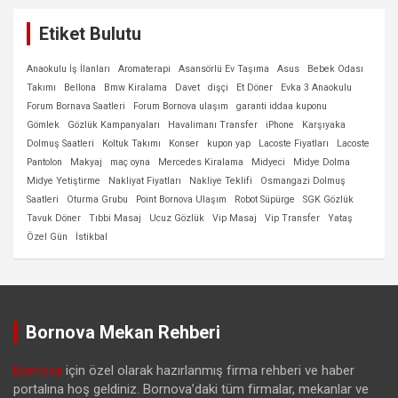
Etiket Bulutu
Anaokulu İş İlanları
Aromaterapi
Asansörlü Ev Taşıma
Asus
Bebek Odası
Takımı
Bellona
Bmw Kiralama
Davet
dişçi
Et Döner
Evka 3 Anaokulu
Forum Bornava Saatleri
Forum Bornova ulaşım
garanti iddaa kuponu
Gömlek
Gözlük Kampanyaları
Havalimanı Transfer
iPhone
Karşıyaka
Dolmuş Saatleri
Koltuk Takımı
Konser
kupon yap
Lacoste Fiyatları
Lacoste
Pantolon
Makyaj
maç oyna
Mercedes Kiralama
Midyeci
Midye Dolma
Midye Yetiştirme
Nakliyat Fiyatları
Nakliye Teklifi
Osmangazi Dolmuş
Saatleri
Oturma Grubu
Point Bornova Ulaşım
Robot Süpürge
SGK Gözlük
Tavuk Döner
Tıbbi Masaj
Ucuz Gözlük
Vip Masaj
Vip Transfer
Yataş
Özel Gün
İstikbal
Bornova Mekan Rehberi
Bornova
için özel olarak hazırlanmış firma rehberi ve haber
portalına hoş geldiniz. Bornova’daki tüm firmalar, mekanlar ve