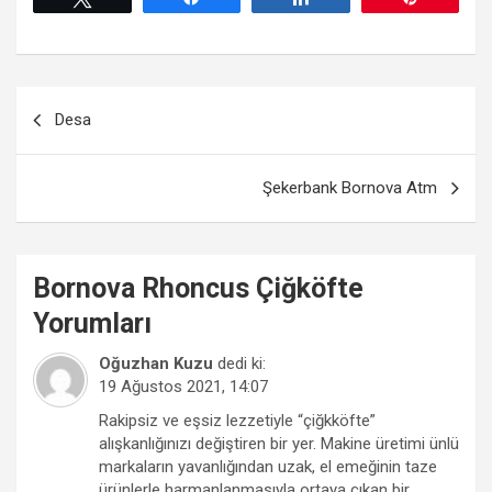
Yazı
Desa
gezinmesi
Şekerbank Bornova Atm
Bornova
Rhoncus Çiğköfte
Yorumları
Oğuzhan Kuzu
dedi ki:
19 Ağustos 2021, 14:07
Rakipsiz ve eşsiz lezzetiyle “çiğkköfte”
alışkanlığınızı değiştiren bir yer. Makine üretimi ünlü
markaların yavanlığından uzak, el emeğinin taze
ürünlerle harmanlanmasıyla ortaya çıkan bir