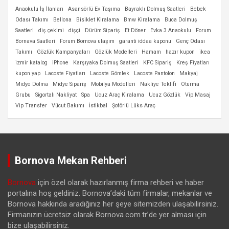
Anaokulu İş İlanları
Asansörlü Ev Taşıma
Bayraklı Dolmuş Saatleri
Bebek
Odası Takımı
Bellona
Bisiklet Kiralama
Bmw Kiralama
Buca Dolmuş
Saatleri
diş çekimi
dişçi
Dürüm Sipariş
Et Döner
Evka 3 Anaokulu
Forum
Bornava Saatleri
Forum Bornova ulaşım
garanti iddaa kuponu
Genç Odası
Takımı
Gözlük Kampanyaları
Gözlük Modelleri
Hamam
hazır kupon
ikea
izmir katalog
iPhone
Karşıyaka Dolmuş Saatleri
KFC Sipariş
Kreş Fiyatları
kupon yap
Lacoste Fiyatları
Lacoste Gömlek
Lacoste Pantolon
Makyaj
Midye Dolma
Midye Sipariş
Mobilya Modelleri
Nakliye Teklifi
Oturma
Grubu
Sigortalı Nakliyat
Spa
Ucuz Araç Kiralama
Ucuz Gözlük
Vip Masaj
Vip Transfer
Vücut Bakımı
İstikbal
Şoförlü Lüks Araç
Bornova Mekan Rehberi
Bornova
için özel olarak hazırlanmış firma rehberi ve haber
portalına hoş geldiniz. Bornova’daki tüm firmalar, mekanlar ve
Bornova hakkında aradığınız her şeye sitemizden ulaşabilirsiniz.
Firmanızın ücretsiz olarak Bornova.com.tr’de yer alması için
bize ulaşabilirsiniz.