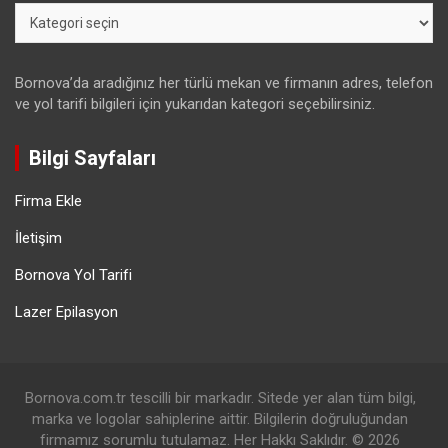
Kategoriler
Bornova’da aradığınız her türlü mekan ve firmanın adres, telefon
ve yol tarifi bilgileri için yukarıdan kategori seçebilirsiniz.
Bilgi Sayfaları
Firma Ekle
İletişim
Bornova Yol Tarifi
Lazer Epilasyon
Bornova.com.tr tescilli bir markadır. Sitede yer alan tüm bilgi,
marka ve logolar sahiplerine aittir. Bilgilerin doğruluğundan
firmamız sorumlu tutulamaz. Her Hakkı Saklıdır. © 2026