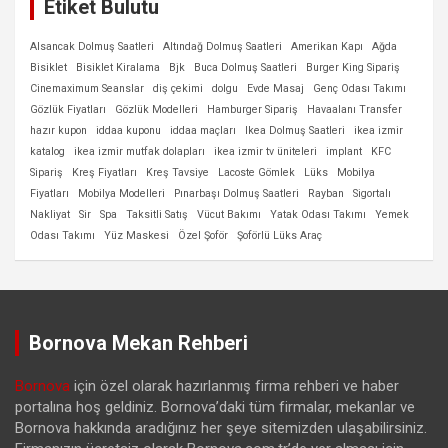
Etiket Bulutu
Alsancak Dolmuş Saatleri
Altındağ Dolmuş Saatleri
Amerikan Kapı
Ağda
Bisiklet
Bisiklet Kiralama
Bjk
Buca Dolmuş Saatleri
Burger King Sipariş
Cinemaximum Seanslar
diş çekimi
dolgu
Evde Masaj
Genç Odası Takımı
Gözlük Fiyatları
Gözlük Modelleri
Hamburger Sipariş
Havaalanı Transfer
hazır kupon
iddaa kuponu
iddaa maçları
Ikea Dolmuş Saatleri
ikea izmir
katalog
ikea izmir mutfak dolapları
ikea izmir tv üniteleri
implant
KFC
Sipariş
Kreş Fiyatları
Kreş Tavsiye
Lacoste Gömlek
Lüks
Mobilya
Fiyatları
Mobilya Modelleri
Pınarbaşı Dolmuş Saatleri
Rayban
Sigortalı
Nakliyat
Sir
Spa
Taksitli Satış
Vücut Bakımı
Yatak Odası Takımı
Yemek
Odası Takımı
Yüz Maskesi
Özel Şoför
Şoförlü Lüks Araç
Bornova Mekan Rehberi
Bornova
için özel olarak hazırlanmış firma rehberi ve haber
portalına hoş geldiniz. Bornova’daki tüm firmalar, mekanlar ve
Bornova hakkında aradığınız her şeye sitemizden ulaşabilirsiniz.