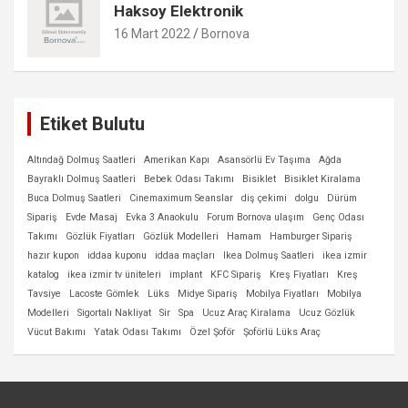
Haksoy Elektronik
16 Mart 2022
Bornova
Etiket Bulutu
Altındağ Dolmuş Saatleri
Amerikan Kapı
Asansörlü Ev Taşıma
Ağda
Bayraklı Dolmuş Saatleri
Bebek Odası Takımı
Bisiklet
Bisiklet Kiralama
Buca Dolmuş Saatleri
Cinemaximum Seanslar
diş çekimi
dolgu
Dürüm
Sipariş
Evde Masaj
Evka 3 Anaokulu
Forum Bornova ulaşım
Genç Odası
Takımı
Gözlük Fiyatları
Gözlük Modelleri
Hamam
Hamburger Sipariş
hazır kupon
iddaa kuponu
iddaa maçları
Ikea Dolmuş Saatleri
ikea izmir
katalog
ikea izmir tv üniteleri
implant
KFC Sipariş
Kreş Fiyatları
Kreş
Tavsiye
Lacoste Gömlek
Lüks
Midye Sipariş
Mobilya Fiyatları
Mobilya
Modelleri
Sigortalı Nakliyat
Sir
Spa
Ucuz Araç Kiralama
Ucuz Gözlük
Vücut Bakımı
Yatak Odası Takımı
Özel Şoför
Şoförlü Lüks Araç