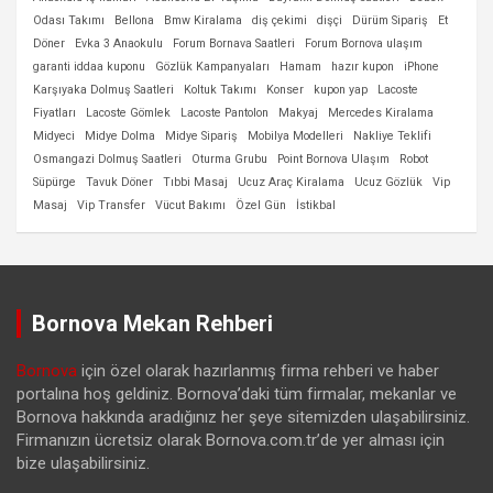
Odası Takımı
Bellona
Bmw Kiralama
diş çekimi
dişçi
Dürüm Sipariş
Et
Döner
Evka 3 Anaokulu
Forum Bornava Saatleri
Forum Bornova ulaşım
garanti iddaa kuponu
Gözlük Kampanyaları
Hamam
hazır kupon
iPhone
Karşıyaka Dolmuş Saatleri
Koltuk Takımı
Konser
kupon yap
Lacoste
Fiyatları
Lacoste Gömlek
Lacoste Pantolon
Makyaj
Mercedes Kiralama
Midyeci
Midye Dolma
Midye Sipariş
Mobilya Modelleri
Nakliye Teklifi
Osmangazi Dolmuş Saatleri
Oturma Grubu
Point Bornova Ulaşım
Robot
Süpürge
Tavuk Döner
Tıbbi Masaj
Ucuz Araç Kiralama
Ucuz Gözlük
Vip
Masaj
Vip Transfer
Vücut Bakımı
Özel Gün
İstikbal
Bornova Mekan Rehberi
Bornova
için özel olarak hazırlanmış firma rehberi ve haber
portalına hoş geldiniz. Bornova’daki tüm firmalar, mekanlar ve
Bornova hakkında aradığınız her şeye sitemizden ulaşabilirsiniz.
Firmanızın ücretsiz olarak Bornova.com.tr’de yer alması için
bize ulaşabilirsiniz.