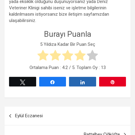
yada eksiklik olduğunu düşünüyorsanız yada Deniz
Veteriner Klinigi sahibi iseniz ve işletme bilgilerinin
kaldırılmasını istiyorsanız bize iletişim sayfamızdan
ulaşabilirsiniz.
Burayı Puanla
5 Yıldıza Kadar Bir Puan Seç
Ortalama Puan :
4.2
/ 5. Toplam Oy :
13
Tweetle
Paylaş
Paylaş
Pin
Yazı
Eylül Eczanesi
gezinmesi
Battalbey Çiğköfte