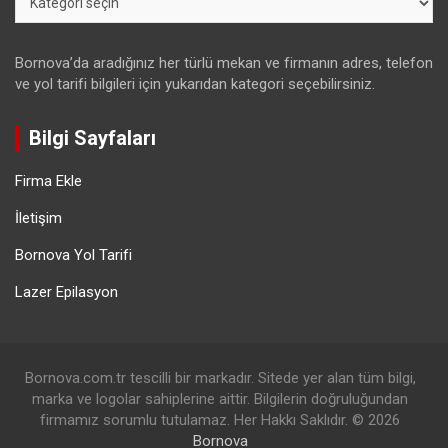
Bornova’da aradığınız her türlü mekan ve firmanın adres, telefon
ve yol tarifi bilgileri için yukarıdan kategori seçebilirsiniz.
Bilgi Sayfaları
Firma Ekle
İletişim
Bornova Yol Tarifi
Lazer Epilasyon
Bornova.com.tr tescilli bir markadır. Sitede yer alan tüm bilgi,
marka ve logolar sahiplerine aittir. Bilgilerin doğruluğundan
firmamız sorumlu tutulamaz. Her Hakkı Saklıdır. © 2026
Bornova