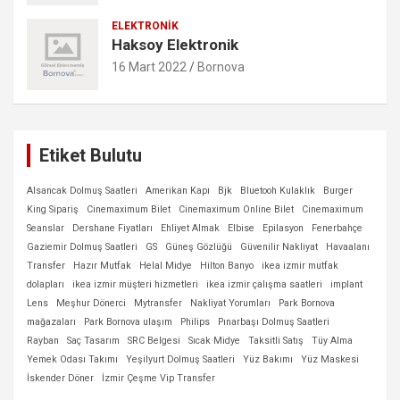
ELEKTRONIK
Haksoy Elektronik
16 Mart 2022
Bornova
Etiket Bulutu
Alsancak Dolmuş Saatleri
Amerikan Kapı
Bjk
Bluetooh Kulaklık
Burger
King Sipariş
Cinemaximum Bilet
Cinemaximum Online Bilet
Cinemaximum
Seanslar
Dershane Fiyatları
Ehliyet Almak
Elbise
Epilasyon
Fenerbahçe
Gaziemir Dolmuş Saatleri
GS
Güneş Gözlüğü
Güvenilir Nakliyat
Havaalanı
Transfer
Hazır Mutfak
Helal Midye
Hilton Banyo
ikea izmir mutfak
dolapları
ikea izmir müşteri hizmetleri
ikea izmir çalışma saatleri
implant
Lens
Meşhur Dönerci
Mytransfer
Nakliyat Yorumları
Park Bornova
mağazaları
Park Bornova ulaşım
Philips
Pınarbaşı Dolmuş Saatleri
Rayban
Saç Tasarım
SRC Belgesi
Sıcak Midye
Taksitli Satış
Tüy Alma
Yemek Odası Takımı
Yeşilyurt Dolmuş Saatleri
Yüz Bakımı
Yüz Maskesi
İskender Döner
İzmir Çeşme Vip Transfer