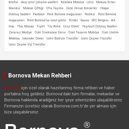
telefon
ikea izmir çalışma saatleri
Kelebek Mobilya
Lens
Makyaj Sırları
Manikür
Mideye Çiftliği
Ofis Taşıma
Ooze Venue Konserler
Otogar
Dolmuş Saatleri
Pantolon
Park Bornova mağazaları
Pedikür
Point Bornova
mağazaları
Ponit Bornova'ya nasıl gidilir
Printer
Sauna
SRC Belgesi
tek
maç
Thai Masajı
Tişört
Tüy Alma
Ucuz Döner
Yeşilyurt Dolmuş Saatleri
Zararsız Mediye
Özel Direksiyon Dersi
Özel Tasarım Mobilya
Özel Üretim
Mobilya
İskender Döner
İzmir Bodrum Transfer
İzmir Çeşme Transfer
İzmir Çeşme Vip Transfer
Bornova Mekan Rehberi
Bornova
için özel olarak hazırlanmış firma rehberi ve haber
portalına hoş geldiniz. Bornova’daki tüm firmalar, mekanlar ve
Bornova hakkında aradığınız her şeye sitemizden ulaşabilirsiniz.
Firmanızın ücretsiz olarak Bornova.com.tr’de yer alması için
bize ulaşabilirsiniz.