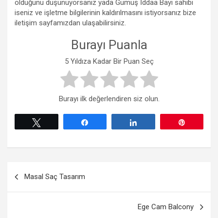
olduğunu düşünüyorsanız yada Gümüş İddaa Bayi sahibi
iseniz ve işletme bilgilerinin kaldırılmasını istiyorsanız bize
iletişim sayfamızdan ulaşabilirsiniz.
Burayı Puanla
5 Yıldıza Kadar Bir Puan Seç
Burayı ilk değerlendiren siz olun.
Tweetle
Paylaş
Paylaş
Pin
Yazı
Masal Saç Tasarım
gezinmesi
Ege Cam Balcony