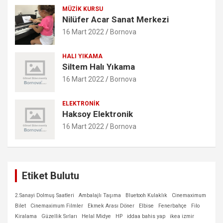
MÜZIK KURSU
Nilüfer Acar Sanat Merkezi
16 Mart 2022
Bornova
HALI YIKAMA
Siltem Halı Yıkama
16 Mart 2022
Bornova
ELEKTRONIK
Haksoy Elektronik
16 Mart 2022
Bornova
Etiket Bulutu
2.Sanayi Dolmuş Saatleri
Ambalajlı Taşıma
Bluetooh Kulaklık
Cinemaximum
Bilet
Cinemaximum Filmler
Ekmek Arası Döner
Elbise
Fenerbahçe
Filo
Kiralama
Güzellik Sırları
Helal Midye
HP
iddaa bahis yap
ikea izmir