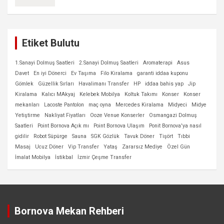
Etiket Bulutu
1.Sanayi Dolmuş Saatleri
2.Sanayi Dolmuş Saatleri
Aromaterapi
Asus
Davet
En iyi Dönerci
Ev Taşıma
Filo Kiralama
garanti iddaa kuponu
Gömlek
Güzellik Sırları
Havalimanı Transfer
HP
iddaa bahis yap
Jip
Kiralama
Kalıcı MAkyaj
Kelebek Mobilya
Koltuk Takımı
Konser
Konser
mekanları
Lacoste Pantolon
maç oyna
Mercedes Kiralama
Midyeci
Midye
Yetiştirme
Nakliyat Fiyatları
Ooze Venue Konserler
Osmangazi Dolmuş
Saatleri
Point Bornova Açık mı
Point Bornova Ulaşım
Ponit Bornova'ya nasıl
gidilir
Robot Süpürge
Sauna
SGK Gözlük
Tavuk Döner
Tişört
Tıbbi
Masaj
Ucuz Döner
Vip Transfer
Yataş
Zararsız Mediye
Özel Gün
İmalat Mobilya
İstikbal
İzmir Çeşme Transfer
Bornova Mekan Rehberi