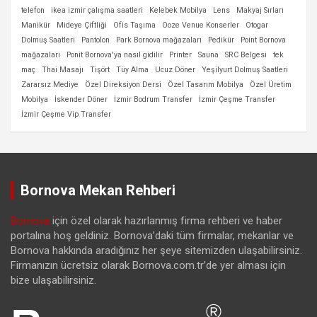
telefon
ikea izmir çalışma saatleri
Kelebek Mobilya
Lens
Makyaj Sırları
Manikür
Mideye Çiftliği
Ofis Taşıma
Ooze Venue Konserler
Otogar
Dolmuş Saatleri
Pantolon
Park Bornova mağazaları
Pedikür
Point Bornova
mağazaları
Ponit Bornova'ya nasıl gidilir
Printer
Sauna
SRC Belgesi
tek
maç
Thai Masajı
Tişört
Tüy Alma
Ucuz Döner
Yeşilyurt Dolmuş Saatleri
Zararsız Mediye
Özel Direksiyon Dersi
Özel Tasarım Mobilya
Özel Üretim
Mobilya
İskender Döner
İzmir Bodrum Transfer
İzmir Çeşme Transfer
İzmir Çeşme Vip Transfer
Bornova Mekan Rehberi
Bornova
için özel olarak hazırlanmış firma rehberi ve haber
portalına hoş geldiniz. Bornova’daki tüm firmalar, mekanlar ve
Bornova hakkında aradığınız her şeye sitemizden ulaşabilirsiniz.
Firmanızın ücretsiz olarak Bornova.com.tr’de yer alması için
bize ulaşabilirsiniz.