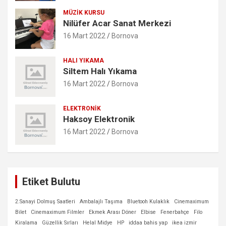
MÜZIK KURSU
Nilüfer Acar Sanat Merkezi
16 Mart 2022
Bornova
HALI YIKAMA
Siltem Halı Yıkama
16 Mart 2022
Bornova
ELEKTRONIK
Haksoy Elektronik
16 Mart 2022
Bornova
Etiket Bulutu
2.Sanayi Dolmuş Saatleri
Ambalajlı Taşıma
Bluetooh Kulaklık
Cinemaximum
Bilet
Cinemaximum Filmler
Ekmek Arası Döner
Elbise
Fenerbahçe
Filo
Kiralama
Güzellik Sırları
Helal Midye
HP
iddaa bahis yap
ikea izmir