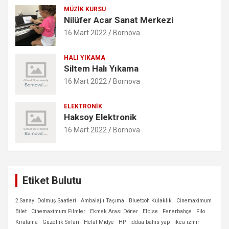
MÜZIK KURSU
Nilüfer Acar Sanat Merkezi
16 Mart 2022
Bornova
HALI YIKAMA
Siltem Halı Yıkama
16 Mart 2022
Bornova
ELEKTRONIK
Haksoy Elektronik
16 Mart 2022
Bornova
Etiket Bulutu
2.Sanayi Dolmuş Saatleri
Ambalajlı Taşıma
Bluetooh Kulaklık
Cinemaximum
Bilet
Cinemaximum Filmler
Ekmek Arası Döner
Elbise
Fenerbahçe
Filo
Kiralama
Güzellik Sırları
Helal Midye
HP
iddaa bahis yap
ikea izmir