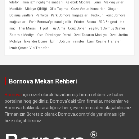
telefon
ikea izmir çalışma saatleri
Kelebek Mobilya
Lens
Makyaj Sırları
Manikür
Mideye Çiftliği
Ofis Taşıma
Ooze Venue Konserler
Otogar
Dolmuş Saatleri
Pantolon
Park Bornova mağazaları
Pedikür
Point Bornova
mağazaları
Ponit Bornova'ya nasıl gidilir
Printer
Sauna
SRC Belgesi
tek
maç
Thai Masajı
Tişört
Tüy Alma
Ucuz Döner
Yeşilyurt Dolmuş Saatleri
Zararsız Mediye
Özel Direksiyon Dersi
Özel Tasarım Mobilya
Özel Üretim
Mobilya
İskender Döner
İzmir Bodrum Transfer
İzmir Çeşme Transfer
İzmir Çeşme Vip Transfer
Bornova Mekan Rehberi
Bornova
için özel olarak hazırlanmış firma rehberi ve haber
portalına hoş geldiniz. Bornova’daki tüm firmalar, mekanlar ve
Bornova hakkında aradığınız her şeye sitemizden ulaşabilirsiniz.
Firmanızın ücretsiz olarak Bornova.com.tr’de yer alması için
bize ulaşabilirsiniz.