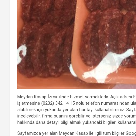
Meydan Kasap İzmir ilinde hizmet vermektedir. Açık adresi 
işletmesine (0232) 342 14 15 nolu telefon numarasından ulaşab
alabilmek için yukarıda yer alan haritayı kullanabilirsiniz.
inceleyebilir, firma puanını görebilir ve isterseniz sizde yo
hakkında daha detaylı bilgi almak yukarıdaki bilgileri kullanar
Sayfamızda yer alan Meydan Kasap ile ilgili tüm bilgiler Goo