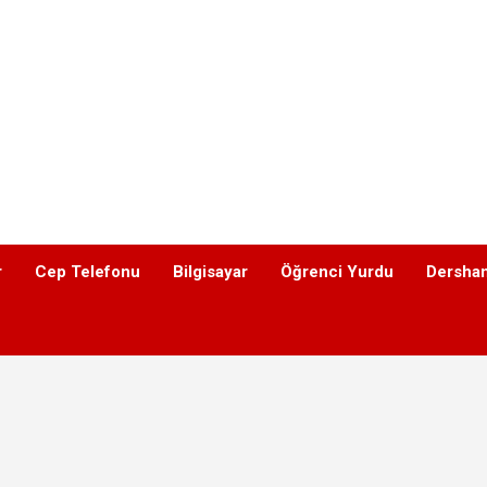
r
Cep Telefonu
Bilgisayar
Öğrenci Yurdu
Dershan