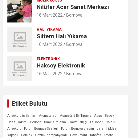
MÜZIK KURSU
Nilüfer Acar Sanat Merkezi
16 Mart 2022
Bornova
HALI YIKAMA
Siltem Halı Yıkama
16 Mart 2022
Bornova
ELEKTRONIK
Haksoy Elektronik
16 Mart 2022
Bornova
Etiket Bulutu
Anaokulu İş İlanları
Aromaterapi
Asansörlü Ev Taşıma
Asus
Bebek
Odası Takımı
Bellona
Bmw Kiralama
Davet
dişçi
Et Döner
Evka 3
Anaokulu
Forum Bornava Saatleri
Forum Bornova ulaşım
garanti iddaa
kuponu
Gömlek
Gözlük Kampanyaları
Havalimanı Transfer
iPhone