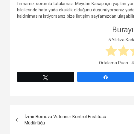
firmamız sorumlu tutulamaz. Meydan Kasap için yapılan yor
bilgilerinde hata yada eksiklik olduğunu düşünüyorsanız yada
kaldırılmasını istiyorsanız bize iletişim sayfamızdan ulaşabilir
Burayı
5 Yıldıza Kad
Ortalama Puan :
4
Tweetle
Paylaş
Yazı
İzmir Bornova Veteriner Kontrol Enstitüsü
gezinmesi
Müdürlüğü