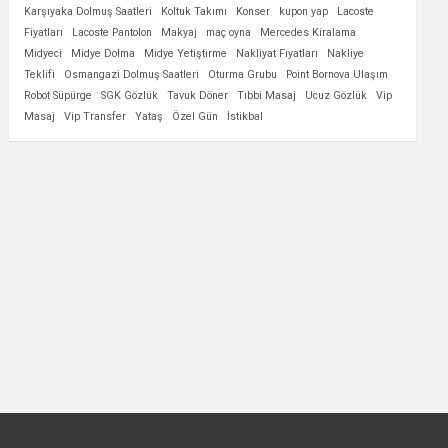
Karşıyaka Dolmuş Saatleri
Koltuk Takımı
Konser
kupon yap
Lacoste
Fiyatları
Lacoste Pantolon
Makyaj
maç oyna
Mercedes Kiralama
Midyeci
Midye Dolma
Midye Yetiştirme
Nakliyat Fiyatları
Nakliye
Teklifi
Osmangazi Dolmuş Saatleri
Oturma Grubu
Point Bornova Ulaşım
Robot Süpürge
SGK Gözlük
Tavuk Döner
Tıbbi Masaj
Ucuz Gözlük
Vip
Masaj
Vip Transfer
Yataş
Özel Gün
İstikbal