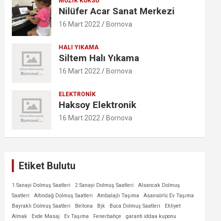
MÜZIK KURSU
Nilüfer Acar Sanat Merkezi
16 Mart 2022
Bornova
HALI YIKAMA
Siltem Halı Yıkama
16 Mart 2022
Bornova
ELEKTRONIK
Haksoy Elektronik
16 Mart 2022
Bornova
Etiket Bulutu
1.Sanayi Dolmuş Saatleri
2.Sanayi Dolmuş Saatleri
Alsancak Dolmuş
Saatleri
Altındağ Dolmuş Saatleri
Ambalajlı Taşıma
Asansörlü Ev Taşıma
Bayraklı Dolmuş Saatleri
Bellona
Bjk
Buca Dolmuş Saatleri
Ehliyet
Almak
Evde Masaj
Ev Taşıma
Fenerbahçe
garanti iddaa kuponu