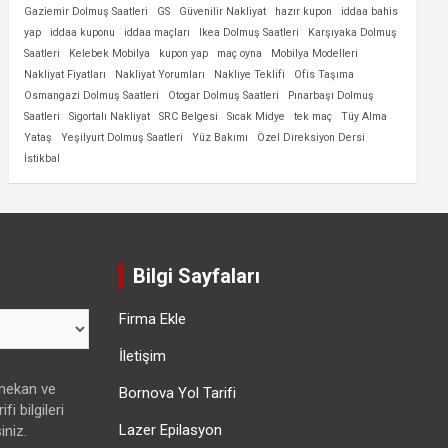
Gaziemir Dolmuş Saatleri
GS
Güvenilir Nakliyat
hazır kupon
iddaa bahis
yap
iddaa kuponu
iddaa maçları
Ikea Dolmuş Saatleri
Karşıyaka Dolmuş
Saatleri
Kelebek Mobilya
kupon yap
maç oyna
Mobilya Modelleri
Nakliyat Fiyatları
Nakliyat Yorumları
Nakliye Teklifi
Ofis Taşıma
Osmangazi Dolmuş Saatleri
Otogar Dolmuş Saatleri
Pınarbaşı Dolmuş
Saatleri
Sigortalı Nakliyat
SRC Belgesi
Sıcak Midye
tek maç
Tüy Alma
Yataş
Yeşilyurt Dolmuş Saatleri
Yüz Bakımı
Özel Direksiyon Dersi
İstikbal
Bilgi Sayfaları
Firma Ekle
İletişim
 mekan ve
Bornova Yol Tarifi
fi bilgileri
Lazer Epilasyon
iniz.