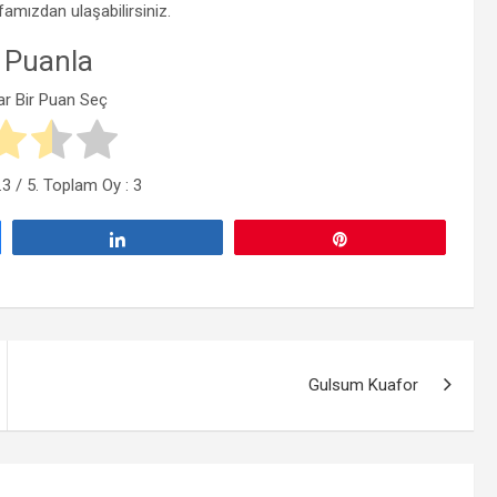
yfamızdan ulaşabilirsiniz.
 Puanla
ar Bir Puan Seç
.3
/ 5. Toplam Oy :
3
Paylaş
Pin
Gulsum Kuafor