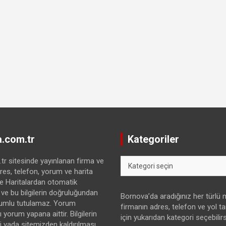
.com.tr
Kategoriler
Kategoriler
r sitesinde yayınlanan firma ve
res, telefon, yorum ve harita
gle Haritalardan otomatik
 ve bu bilgilerin doğruluğundan
Bornova’da aradığınız her türlü
umlu tutulamaz. Yorum
firmanın adres, telefon ve yol tari
 yorum yapana aittir. Bilgilerin
için yukarıdan kategori seçebilirs
yada sitemizden kaldırılması