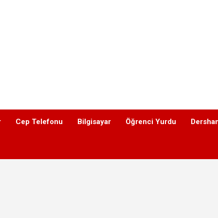
r
Cep Telefonu
Bilgisayar
Öğrenci Yurdu
Dershan