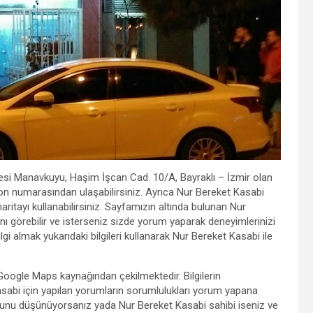
resi Manavkuyu, Haşim İşcan Cad. 10/A, Bayraklı – İzmir olan
on numarasından ulaşabilirsiniz. Ayrıca Nur Bereket Kasabi
 haritayı kullanabilirsiniz. Sayfamızın altında bulunan Nur
nı görebilir ve isterseniz sizde yorum yaparak deneyimlerinizi
gi almak yukarıdaki bilgileri kullanarak Nur Bereket Kasabi ile
r Google Maps kaynağından çekilmektedir. Bilgilerin
abi için yapılan yorumların sorumlulukları yorum yapana
lduğunu düşünüyorsanız yada Nur Bereket Kasabi sahibi iseniz ve