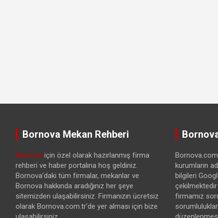
Bornova Mekan Rehberi
Bornova
Bornova
için özel olarak hazırlanmış firma
Bornova.com.t
rehberi ve haber portalına hoş geldiniz.
kurumların ad
Bornova’daki tüm firmalar, mekanlar ve
bilgileri Goo
Bornova hakkında aradığınız her şeye
çekilmektedir
sitemizden ulaşabilirsiniz. Firmanızın ücretsiz
firmamız sor
olarak Bornova.com.tr’de yer alması için bize
sorumlulukları
ulaşabilirsiniz.
düzenlenmesi 