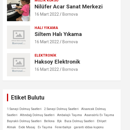
MÜZIK KURSU
Nilüfer Acar Sanat Merkezi
16 Mart 2022
Bornova
HALI YIKAMA
Siltem Halı Yıkama
16 Mart 2022
Bornova
ELEKTRONIK
Haksoy Elektronik
16 Mart 2022
Bornova
Etiket Bulutu
1.Sanayi Dolmuş Saatleri
2.Sanayi Dolmuş Saatleri
Alsancak Dolmuş
Saatleri
Altındağ Dolmuş Saatleri
Ambalajlı Taşıma
Asansörlü Ev Taşıma
Bayraklı Dolmuş Saatleri
Bellona
Bjk
Buca Dolmuş Saatleri
Ehliyet
Almak
Evde Masaj
Ev Taşıma
Fenerbahçe
garanti iddaa kuponu