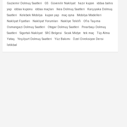
Gaziemir Dolmuş Saatleri
GS
Güvenilir Nakliyat
hazır kupon
iddaa bahis
yap
iddaa kuponu
iddaa maçları
Ikea Dolmuş Saatleri
Karşıyaka Dolmuş
Saatleri
Kelebek Mobilya
kupon yap
maç oyna
Mobilya Modelleri
Nakliyat Fiyatları
Nakliyat Yorumları
Nakliye Teklifi
Ofis Taşıma
Osmangazi Dolmuş Saatleri
Otogar Dolmuş Saatleri
Pınarbaşı Dolmuş
Saatleri
Sigortalı Nakliyat
SRC Belgesi
Sıcak Midye
tek maç
Tüy Alma
Yataş
Yeşilyurt Dolmuş Saatleri
Yüz Bakımı
Özel Direksiyon Dersi
İstikbal