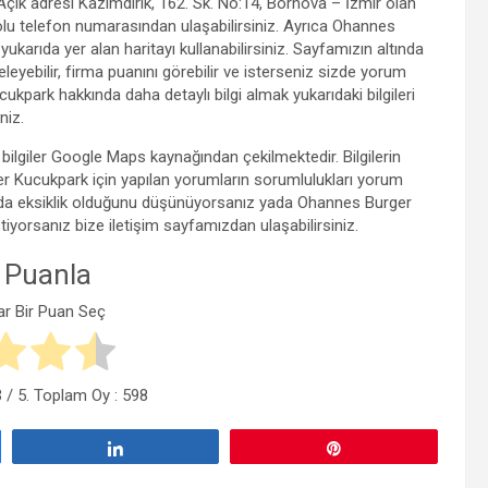
çık adresi Kazımdirik, 162. Sk. No:14, Bornova – İzmir olan
u telefon numarasından ulaşabilirsiniz. Ayrıca Ohannes
 yukarıda yer alan haritayı kullanabilirsiniz. Sayfamızın altında
ebilir, firma puanını görebilir ve isterseniz sizde yorum
ukpark hakkında daha detaylı bilgi almak yukarıdaki bilgileri
niz.
bilgiler Google Maps kaynağından çekilmektedir. Bilgilerin
Kucukpark için yapılan yorumların sorumlulukları yorum
yada eksiklik olduğunu düşünüyorsanız yada Ohannes Burger
stiyorsanız bize iletişim sayfamızdan ulaşabilirsiniz.
 Puanla
ar Bir Puan Seç
3
/ 5. Toplam Oy :
598
Paylaş
Pin