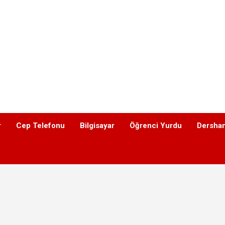
r
Cep Telefonu
Bilgisayar
Öğrenci Yurdu
Dershan