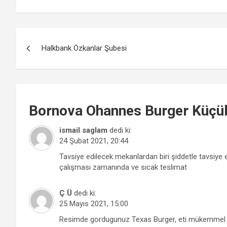
Yazı
Halkbank Özkanlar Şubesi
gezinmesi
Bornova
Ohannes Burger Küçü
ismail saglam
dedi ki:
24 Şubat 2021, 20:44
Tavsiye edilecek mekanlardan biri şiddetle tavsi
çalışması zamanında ve sıcak teslimat
Ç Ü
dedi ki:
25 Mayıs 2021, 15:00
Resimde gordugunuz Texas Burger, eti mükemmel du