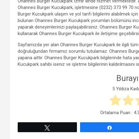
Ohannes Burger Kucukpark İzmir ilinde hizmet vermektedir. A
Ohannes Burger Kucukpark, işletmesine (0232) 373 99 70 nol
Burger Kucukpark ulaşım ve yol tarifi bilgilerini alabilmek için
bulunan Ohannes Burger Kucukpark yorumları bölümünü inceley
yaparak deneyimlerinizi paylaşabilirsiniz. Ohannes Burger Kuc
kullanarak Ohannes Burger Kucukpark ile iletişime geçebilirsi
Sayfamızda yer alan Ohannes Burger Kucukpark ile ilgili tüm 
doğruluğundan firmamız sorumlu tutulamaz. Ohannes Burger 
yapana aittir. Ohannes Burger Kucukpark bilgilerinde hata 
Kucukpark sahibi iseniz ve işletme bilgilerinin kaldırılmasını i
Burayı
5 Yıldıza Kad
Ortalama Puan :
4.
Tweetle
Paylaş