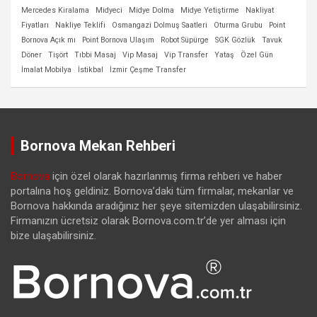
Mercedes Kiralama
Midyeci
Midye Dolma
Midye Yetiştirme
Nakliyat
Fiyatları
Nakliye Teklifi
Osmangazi Dolmuş Saatleri
Oturma Grubu
Point
Bornova Açık mı
Point Bornova Ulaşım
Robot Süpürge
SGK Gözlük
Tavuk
Döner
Tişört
Tıbbi Masaj
Vip Masaj
Vip Transfer
Yataş
Özel Gün
İmalat Mobilya
İstikbal
İzmir Çeşme Transfer
Bornova Mekan Rehberi
Bornova
için özel olarak hazırlanmış firma rehberi ve haber
portalına hoş geldiniz. Bornova’daki tüm firmalar, mekanlar ve
Bornova hakkında aradığınız her şeye sitemizden ulaşabilirsiniz.
Firmanızın ücretsiz olarak Bornova.com.tr’de yer alması için
bize ulaşabilirsiniz.