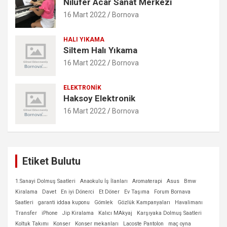
Nilüfer Acar Sanat Merkezi
16 Mart 2022
Bornova
HALI YIKAMA
Siltem Halı Yıkama
16 Mart 2022
Bornova
ELEKTRONIK
Haksoy Elektronik
16 Mart 2022
Bornova
Etiket Bulutu
1.Sanayi Dolmuş Saatleri
Anaokulu İş İlanları
Aromaterapi
Asus
Bmw
Kiralama
Davet
En iyi Dönerci
Et Döner
Ev Taşıma
Forum Bornava
Saatleri
garanti iddaa kuponu
Gömlek
Gözlük Kampanyaları
Havalimanı
Transfer
iPhone
Jip Kiralama
Kalıcı MAkyaj
Karşıyaka Dolmuş Saatleri
Koltuk Takımı
Konser
Konser mekanları
Lacoste Pantolon
maç oyna