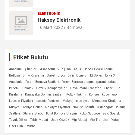
ELEKTRONIK
Haksoy Elektronik
16 Mart 2022
Bornova
Etiket Bulutu
Anaokulu İş İlanları
Asansörlü Ev Taşıma
Asus
Bebek Odası Takımı
Bellona
Bmw Kiralama
Davet
dişçi
En iyi Dönerci
Et Döner
Evka 3
Anaokulu
Forum Bornava Saatleri
Forum Bornova ulaşım
garanti iddaa
kuponu
Gömlek
Gözlük Kampanyaları
Havalimanı Transfer
iPhone
Jip
Kiralama
Karşıyaka Dolmuş Saatleri
Koltuk Takımı
Konser
kupon yap
Lacoste Fiyatları
Lacoste Pantolon
Makyaj
maç oyna
Mercedes Kiralama
Midyeci
Midye Dolma
Nakliyat Fiyatları
Nakliye Teklifi
Osmangazi Dolmuş
Saatleri
Oturma Grubu
Point Bornova Ulaşım
Robot Süpürge
SGK Gözlük
Tavuk Döner
Tıbbi Masaj
Ucuz Gözlük
Vip Masaj
Vip Transfer
Yataş
Özel Gün
İstikbal