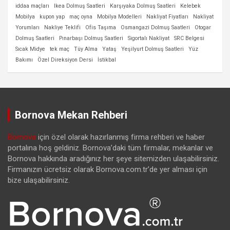
iddaa maçları
Ikea Dolmuş Saatleri
Karşıyaka Dolmuş Saatleri
Kelebek
Mobilya
kupon yap
maç oyna
Mobilya Modelleri
Nakliyat Fiyatları
Nakliyat
Yorumları
Nakliye Teklifi
Ofis Taşıma
Osmangazi Dolmuş Saatleri
Otogar
Dolmuş Saatleri
Pınarbaşı Dolmuş Saatleri
Sigortalı Nakliyat
SRC Belgesi
Sıcak Midye
tek maç
Tüy Alma
Yataş
Yeşilyurt Dolmuş Saatleri
Yüz
Bakımı
Özel Direksiyon Dersi
İstikbal
Bornova Mekan Rehberi
Bornova
için özel olarak hazırlanmış firma rehberi ve haber
portalına hoş geldiniz. Bornova’daki tüm firmalar, mekanlar ve
Bornova hakkında aradığınız her şeye sitemizden ulaşabilirsiniz.
Firmanızın ücretsiz olarak Bornova.com.tr’de yer alması için
bize ulaşabilirsiniz.