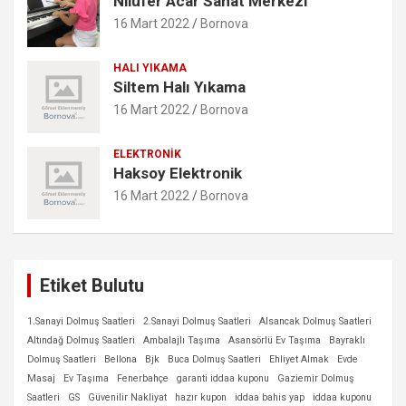
Nilüfer Acar Sanat Merkezi
16 Mart 2022
Bornova
HALI YIKAMA
Siltem Halı Yıkama
16 Mart 2022
Bornova
ELEKTRONIK
Haksoy Elektronik
16 Mart 2022
Bornova
Etiket Bulutu
1.Sanayi Dolmuş Saatleri
2.Sanayi Dolmuş Saatleri
Alsancak Dolmuş Saatleri
Altındağ Dolmuş Saatleri
Ambalajlı Taşıma
Asansörlü Ev Taşıma
Bayraklı
Dolmuş Saatleri
Bellona
Bjk
Buca Dolmuş Saatleri
Ehliyet Almak
Evde
Masaj
Ev Taşıma
Fenerbahçe
garanti iddaa kuponu
Gaziemir Dolmuş
Saatleri
GS
Güvenilir Nakliyat
hazır kupon
iddaa bahis yap
iddaa kuponu