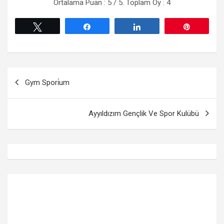
Ortalama Puan :
5
/ 5. Toplam Oy :
4
Tweetle
Paylaş
Paylaş
Pin
Yazı
Gym Spori̇um
gezinmesi
Ayyıldızım Gençlik Ve Spor Kulübü