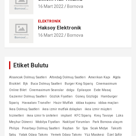
16 Mart 2022
Bornova
ELEKTRONIK
Haksoy Elektronik
16 Mart 2022
Bornova
Etiket Bulutu
Alsancak Dolmuş Saatleri
Altındağ Dolmuş Saatleri
Amerikan Kapı
Ağda
Bisiklet
Bjk
Buca Dolmuş Saatleri
Burger King Sipariş
Cinemaximum
Online Bilet
Cinemaximum Seanslar
dolgu
Epilasyon
Evde Masaj
Gaziemir Dolmuş Saatleri
Gözlük Fiyatları
Güneş Gözlüğü
Hamburger
Sipariş
Havaalanı Transfer
Hazır Mutfak
iddaa kuponu
iddaa maçları
Ikea Dolmuş Saatleri
ikea izmir mutfak dolapları
ikea izmir müşteri
hizmetleri
ikea izmir tv üniteleri
implant
KFC Sipariş
Kreş Tavsiye
Lüks
Meşhur Dönerci
Mobilya Fiyatları
Nakliyat Yorumları
Park Bornova ulaşım
Philips
Pınarbaşı Dolmuş Saatleri
Rayban
Sir
Spa
Sıcak Midye
Taksitli
Satış
Yatak Odası Takımı
Yemek Odası Takımı
Yüz Maskesi
Özel Şoför