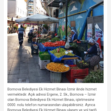
Bornova Belediyesi Ek Hizmet Binası İzmir ilinde hizmet
vermektedir. Açık adresi Ergene, 2. Sk., Bornova – İzmir
olan Bornova Belediyesi Ek Hizmet Binası, işletmesine
0000. nolu telefon numarasından ulaşabilirsiniz. Ayrıca
Bornova Belediyesi Ek Hizmet Binası ulaşım ve yol tarifi