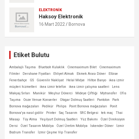
ELEKTRONIK
Haksoy Elektronik
16 Mart 2022
Bornova
Etiket Bulutu
Ambalajlı Taşıma
Bluetooh Kulaklık
Cinemaximum Bilet
Cinemaximum
Filmler
Dershane Fiyatları
Ehliyet Almak
Ekmek Arası Döner
Elbise
Fenerbahçe
GS
Güvenilir Nakliyat
Helal Midye
Hilton Banyo
ikea izmir
müşteri hizmetleri
ikea izmir telefon
ikea izmir çalışma saatleri
Lens
Makyaj Sırları
Manikür
Meşhur Dönerci
Mideye Çiftliği
Mytransfer
Ofis
Taşıma
Ooze Venue Konserler
Otogar Dolmuş Saatleri
Pantolon
Park
Bornova mağazaları
Pedikür
Philips
Point Bornova mağazaları
Ponit
Bornova'ya nasıl gidilir
Printer
Saç Tasarım
SRC Belgesi
tek maç
Thai
Masajı
Tüy Alma
Yeşilyurt Dolmuş Saatleri
Yüz Bakımı
Özel Direksiyon
Dersi
Özel Tasarım Mobilya
Özel Üretim Mobilya
İskender Döner
İzmir
Bodrum Transfer
İzmir Çeşme Vip Transfer