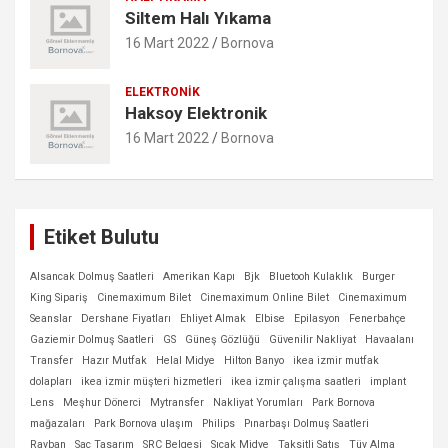
Siltem Halı Yıkama
16 Mart 2022
Bornova
ELEKTRONIK
Haksoy Elektronik
16 Mart 2022
Bornova
Etiket Bulutu
Alsancak Dolmuş Saatleri
Amerikan Kapı
Bjk
Bluetooh Kulaklık
Burger
King Sipariş
Cinemaximum Bilet
Cinemaximum Online Bilet
Cinemaximum
Seanslar
Dershane Fiyatları
Ehliyet Almak
Elbise
Epilasyon
Fenerbahçe
Gaziemir Dolmuş Saatleri
GS
Güneş Gözlüğü
Güvenilir Nakliyat
Havaalanı
Transfer
Hazır Mutfak
Helal Midye
Hilton Banyo
ikea izmir mutfak
dolapları
ikea izmir müşteri hizmetleri
ikea izmir çalışma saatleri
implant
Lens
Meşhur Dönerci
Mytransfer
Nakliyat Yorumları
Park Bornova
mağazaları
Park Bornova ulaşım
Philips
Pınarbaşı Dolmuş Saatleri
Rayban
Saç Tasarım
SRC Belgesi
Sıcak Midye
Taksitli Satış
Tüy Alma