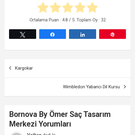
Ortalama Puan :
4.8
/ 5. Toplam Oy :
32
Tweetle
Paylaş
Paylaş
Pin
Yazı
Kargokar
gezinmesi
Wimbledon Yabancı Dil Kursu
Bornova
By Ömer Saç Tasarım
Merkezi
Yorumları
Volkan
dedi ki: