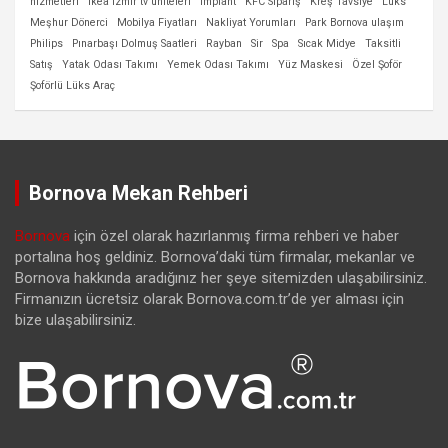
hizmetleri
ikea izmir tv üniteleri
implant
KFC Sipariş
Kreş Tavsiye
Lüks
Meşhur Dönerci
Mobilya Fiyatları
Nakliyat Yorumları
Park Bornova ulaşım
Philips
Pınarbaşı Dolmuş Saatleri
Rayban
Sir
Spa
Sıcak Midye
Taksitli
Satış
Yatak Odası Takımı
Yemek Odası Takımı
Yüz Maskesi
Özel Şoför
Şoförlü Lüks Araç
Bornova Mekan Rehberi
Bornova
için özel olarak hazırlanmış firma rehberi ve haber
portalına hoş geldiniz. Bornova’daki tüm firmalar, mekanlar ve
Bornova hakkında aradığınız her şeye sitemizden ulaşabilirsiniz.
Firmanızın ücretsiz olarak Bornova.com.tr’de yer alması için
bize ulaşabilirsiniz.