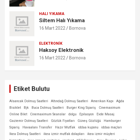
HALI YIKAMA
Siltem Halı Yıkama
16 Mart 2022
Bornova
ELEKTRONIK
Haksoy Elektronik
16 Mart 2022
Bornova
Etiket Bulutu
Alsancak Dolmuş Saatleri
Altındağ Dolmuş Saatleri
Amerikan Kapı
Ağda
Bisiklet
Bjk
Buca Dolmuş Saatleri
Burger King Sipariş
Cinemaximum
Online Bilet
Cinemaximum Seanslar
dolgu
Epilasyon
Evde Masaj
Gaziemir Dolmuş Saatleri
Gözlük Fiyatları
Güneş Gözlüğü
Hamburger
Sipariş
Havaalanı Transfer
Hazır Mutfak
iddaa kuponu
iddaa maçları
Ikea Dolmuş Saatleri
ikea izmir mutfak dolapları
ikea izmir müşteri