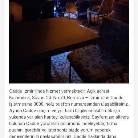
Cadde İzmir ilinde hizmet vermektedir. Açık adresi
Kazımdirik, Süvari Cd. No:70, Bornova – İzmir olan Cadde,
işletmesine 0000. nolu telefon numarasından ulaşabilirsiniz.
Ayrıca Cadde ulaşım ve yol tarifi bilgilerini alabilmek için
yukarıda yer alan haritayı kullanabilirsiniz. Sayfamızın altında
bulunan Cadde yorumları bölümünü inceleyebilir, firma
puanını görebilir ve isterseniz sizde yorum yaparak
deneyimlerinizi paylaşabilirsiniz. Cadde hakkında daha