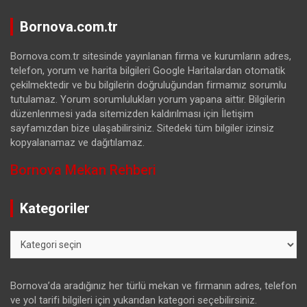
Bornova.com.tr
Bornova.com.tr sitesinde yayınlanan firma ve kurumların adres,
telefon, yorum ve harita bilgileri Google Haritalardan otomatik
çekilmektedir ve bu bilgilerin doğruluğundan firmamız sorumlu
tutulamaz. Yorum sorumlulukları yorum yapana aittir. Bilgilerin
düzenlenmesi yada sitemizden kaldırılması için İletişim
sayfamızdan bize ulaşabilirsiniz. Sitedeki tüm bilgiler izinsiz
kopyalanamaz ve dağıtılamaz.
Bornova Mekan Rehberi
Kategoriler
Kategoriler
Bornova’da aradığınız her türlü mekan ve firmanın adres, telefon
ve yol tarifi bilgileri için yukarıdan kategori seçebilirsiniz.