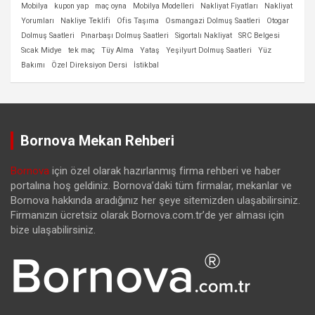
Mobilya
kupon yap
maç oyna
Mobilya Modelleri
Nakliyat Fiyatları
Nakliyat
Yorumları
Nakliye Teklifi
Ofis Taşıma
Osmangazi Dolmuş Saatleri
Otogar
Dolmuş Saatleri
Pınarbaşı Dolmuş Saatleri
Sigortalı Nakliyat
SRC Belgesi
Sıcak Midye
tek maç
Tüy Alma
Yataş
Yeşilyurt Dolmuş Saatleri
Yüz
Bakımı
Özel Direksiyon Dersi
İstikbal
Bornova Mekan Rehberi
Bornova
için özel olarak hazırlanmış firma rehberi ve haber
portalına hoş geldiniz. Bornova’daki tüm firmalar, mekanlar ve
Bornova hakkında aradığınız her şeye sitemizden ulaşabilirsiniz.
Firmanızın ücretsiz olarak Bornova.com.tr’de yer alması için
bize ulaşabilirsiniz.