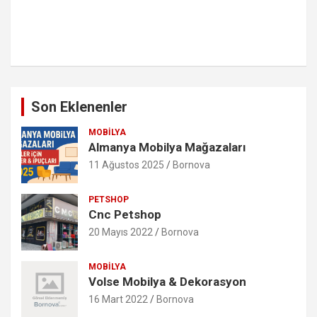
Son Eklenenler
MOBILYA
Almanya Mobilya Mağazaları
11 Ağustos 2025
Bornova
PETSHOP
Cnc Petshop
20 Mayıs 2022
Bornova
MOBILYA
Volse Mobilya & Dekorasyon
16 Mart 2022
Bornova