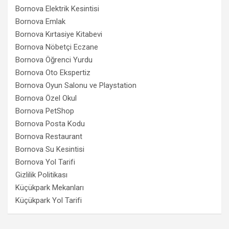
Bornova Elektrik Kesintisi
Bornova Emlak
Bornova Kırtasiye Kitabevi
Bornova Nöbetçi Eczane
Bornova Öğrenci Yurdu
Bornova Oto Ekspertiz
Bornova Oyun Salonu ve Playstation
Bornova Özel Okul
Bornova PetShop
Bornova Posta Kodu
Bornova Restaurant
Bornova Su Kesintisi
Bornova Yol Tarifi
Gizlilik Politikası
Küçükpark Mekanları
Küçükpark Yol Tarifi