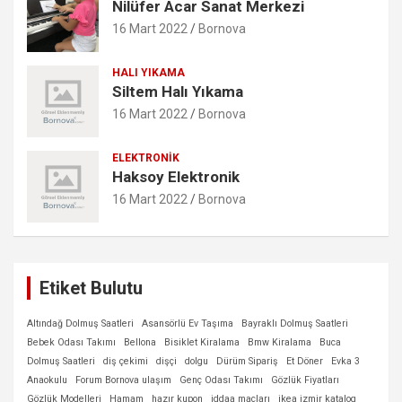
Nilüfer Acar Sanat Merkezi
16 Mart 2022
Bornova
HALI YIKAMA
Siltem Halı Yıkama
16 Mart 2022
Bornova
ELEKTRONIK
Haksoy Elektronik
16 Mart 2022
Bornova
Etiket Bulutu
Altındağ Dolmuş Saatleri
Asansörlü Ev Taşıma
Bayraklı Dolmuş Saatleri
Bebek Odası Takımı
Bellona
Bisiklet Kiralama
Bmw Kiralama
Buca
Dolmuş Saatleri
diş çekimi
dişçi
dolgu
Dürüm Sipariş
Et Döner
Evka 3
Anaokulu
Forum Bornova ulaşım
Genç Odası Takımı
Gözlük Fiyatları
Gözlük Modelleri
Hamam
hazır kupon
iddaa maçları
ikea izmir katalog