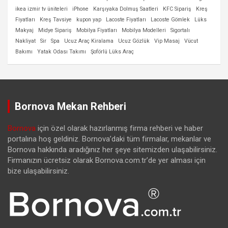
ikea izmir tv üniteleri
iPhone
Karşıyaka Dolmuş Saatleri
KFC Sipariş
Kreş
Fiyatları
Kreş Tavsiye
kupon yap
Lacoste Fiyatları
Lacoste Gömlek
Lüks
Makyaj
Midye Sipariş
Mobilya Fiyatları
Mobilya Modelleri
Sigortalı
Nakliyat
Sir
Spa
Ucuz Araç Kiralama
Ucuz Gözlük
Vip Masaj
Vücut
Bakımı
Yatak Odası Takımı
Şoförlü Lüks Araç
Bornova Mekan Rehberi
Bornova
için özel olarak hazırlanmış firma rehberi ve haber
portalına hoş geldiniz. Bornova’daki tüm firmalar, mekanlar ve
Bornova hakkında aradığınız her şeye sitemizden ulaşabilirsiniz.
Firmanızın ücretsiz olarak Bornova.com.tr’de yer alması için
bize ulaşabilirsiniz.