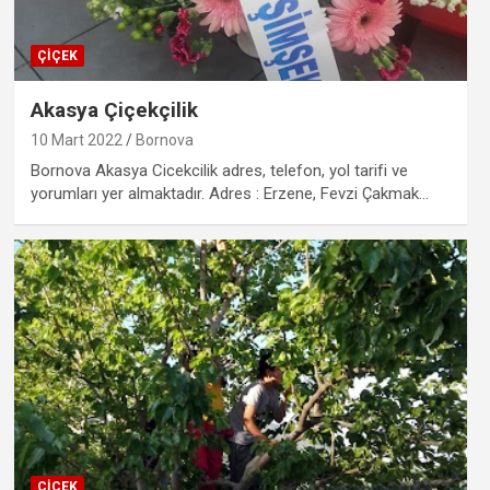
ÇIÇEK
Akasya Çiçekçilik
10 Mart 2022
Bornova
Bornova Akasya Cicekcilik adres, telefon, yol tarifi ve
yorumları yer almaktadır. Adres : Erzene, Fevzi Çakmak…
ÇIÇEK