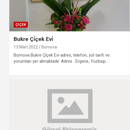
ÇIÇEK
Bukre Çi̇çek Evi̇
13 Mart 2022
Bornova
Bornova Bukre Çi̇çek Evi̇ adres, telefon, yol tarifi ve
yorumları yer almaktadır. Adres : Ergene, Yüzbaşı…