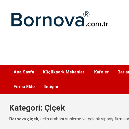
Geç
Bornova
Ana Sayfa
Küçükpark Mekanları
Kafeler
Barla
Firma Ekle
İletişim
Kategori:
Çiçek
Bornova çiçek
, gelin arabası süsleme ve çelenk sipariş firmaları