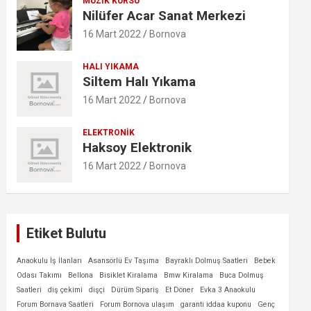
MÜZIK KURSU
Nilüfer Acar Sanat Merkezi
16 Mart 2022
Bornova
HALI YIKAMA
Siltem Halı Yıkama
16 Mart 2022
Bornova
ELEKTRONIK
Haksoy Elektronik
16 Mart 2022
Bornova
Etiket Bulutu
Anaokulu İş İlanları
Asansörlü Ev Taşıma
Bayraklı Dolmuş Saatleri
Bebek
Odası Takımı
Bellona
Bisiklet Kiralama
Bmw Kiralama
Buca Dolmuş
Saatleri
diş çekimi
dişçi
Dürüm Sipariş
Et Döner
Evka 3 Anaokulu
Forum Bornava Saatleri
Forum Bornova ulaşım
garanti iddaa kuponu
Genç