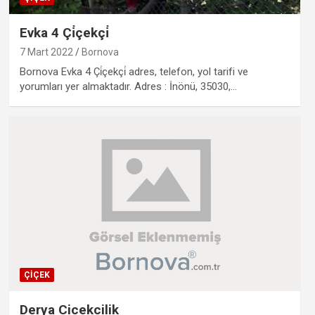
Evka 4 Çi̇çekçi̇
7 Mart 2022
Bornova
Bornova Evka 4 Çi̇çekçi̇ adres, telefon, yol tarifi ve
yorumları yer almaktadır. Adres : İnönü, 35030,…
ÇIÇEK
Derya Cicekcilik