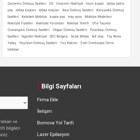
Gaziemir Dolmuş Saatleri
GS
Güvenilir Nakliyat
hazır kupon
iddaa bahis
yap
iddaa kuponu
iddaa maçları
Ikea Dolmuş Saatleri
Karşıyaka Dolmuş
Saatleri
Kelebek Mobilya
kupon yap
maç oyna
Mobilya Modelleri
Nakliyat Fiyatları
Nakliyat Yorumları
Nakliye Teklifi
Ofis Taşıma
Osmangazi Dolmuş Saatleri
Otogar Dolmuş Saatleri
Pınarbaşı Dolmuş
Saatleri
Sigortalı Nakliyat
SRC Belgesi
Sıcak Midye
tek maç
Tüy Alma
Yataş
Yeşilyurt Dolmuş Saatleri
Yüz Bakımı
Özel Direksiyon Dersi
İstikbal
Bilgi Sayfaları
Firma Ekle
İletişim
 mekan ve
Bornova Yol Tarifi
fi bilgileri
Lazer Epilasyon
iniz.