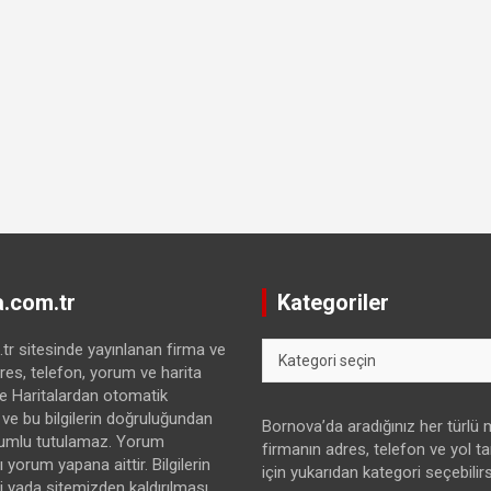
.com.tr
Kategoriler
Kategoriler
r sitesinde yayınlanan firma ve
res, telefon, yorum ve harita
gle Haritalardan otomatik
 ve bu bilgilerin doğruluğundan
Bornova’da aradığınız her türlü
umlu tutulamaz. Yorum
firmanın adres, telefon ve yol tari
 yorum yapana aittir. Bilgilerin
için yukarıdan kategori seçebilirs
yada sitemizden kaldırılması