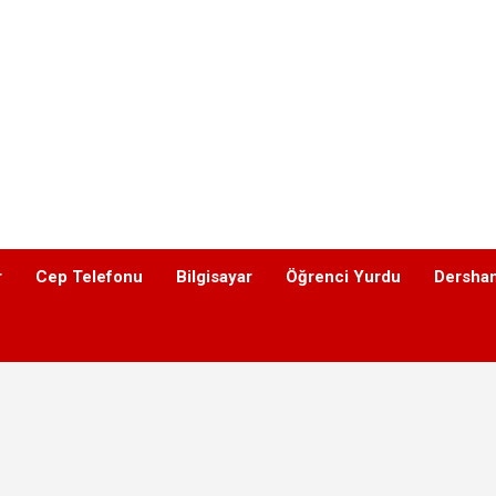
r
Cep Telefonu
Bilgisayar
Öğrenci Yurdu
Dershan