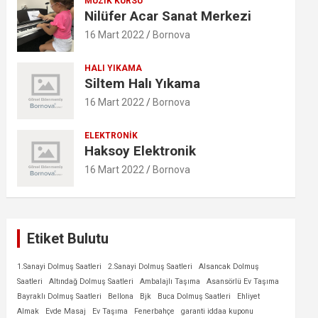
MÜZIK KURSU
Nilüfer Acar Sanat Merkezi
16 Mart 2022
Bornova
HALI YIKAMA
Siltem Halı Yıkama
16 Mart 2022
Bornova
ELEKTRONIK
Haksoy Elektronik
16 Mart 2022
Bornova
Etiket Bulutu
1.Sanayi Dolmuş Saatleri
2.Sanayi Dolmuş Saatleri
Alsancak Dolmuş
Saatleri
Altındağ Dolmuş Saatleri
Ambalajlı Taşıma
Asansörlü Ev Taşıma
Bayraklı Dolmuş Saatleri
Bellona
Bjk
Buca Dolmuş Saatleri
Ehliyet
Almak
Evde Masaj
Ev Taşıma
Fenerbahçe
garanti iddaa kuponu