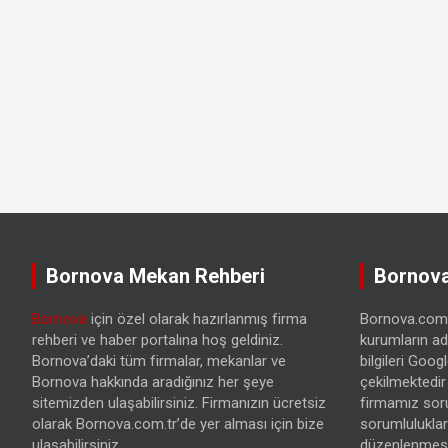
Bornova Mekan Rehberi
Bornova
Bornova
için özel olarak hazırlanmış firma
Bornova.com.t
rehberi ve haber portalına hoş geldiniz.
kurumların ad
Bornova’daki tüm firmalar, mekanlar ve
bilgileri Goo
Bornova hakkında aradığınız her şeye
çekilmektedir
sitemizden ulaşabilirsiniz. Firmanızın ücretsiz
firmamız sor
olarak Bornova.com.tr’de yer alması için bize
sorumlulukları
ulaşabilirsiniz.
düzenlenmesi 