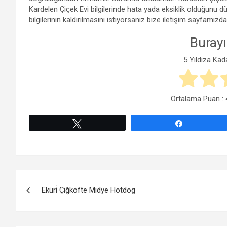
Kardelen Çiçek Evi bilgilerinde hata yada eksiklik olduğunu 
bilgilerinin kaldırılmasını istiyorsanız bize iletişim sayfamızda
Burayı
5 Yıldıza Kad
Ortalama Puan :
Tweetle
Paylaş
Yazı
Eküri̇ Çiğköfte Midye Hotdog
gezinmesi