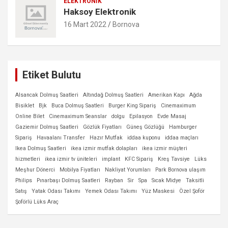
ELEKTRONIK
Haksoy Elektronik
16 Mart 2022
Bornova
Etiket Bulutu
Alsancak Dolmuş Saatleri
Altındağ Dolmuş Saatleri
Amerikan Kapı
Ağda
Bisiklet
Bjk
Buca Dolmuş Saatleri
Burger King Sipariş
Cinemaximum
Online Bilet
Cinemaximum Seanslar
dolgu
Epilasyon
Evde Masaj
Gaziemir Dolmuş Saatleri
Gözlük Fiyatları
Güneş Gözlüğü
Hamburger
Sipariş
Havaalanı Transfer
Hazır Mutfak
iddaa kuponu
iddaa maçları
Ikea Dolmuş Saatleri
ikea izmir mutfak dolapları
ikea izmir müşteri
hizmetleri
ikea izmir tv üniteleri
implant
KFC Sipariş
Kreş Tavsiye
Lüks
Meşhur Dönerci
Mobilya Fiyatları
Nakliyat Yorumları
Park Bornova ulaşım
Philips
Pınarbaşı Dolmuş Saatleri
Rayban
Sir
Spa
Sıcak Midye
Taksitli
Satış
Yatak Odası Takımı
Yemek Odası Takımı
Yüz Maskesi
Özel Şoför
Şoförlü Lüks Araç