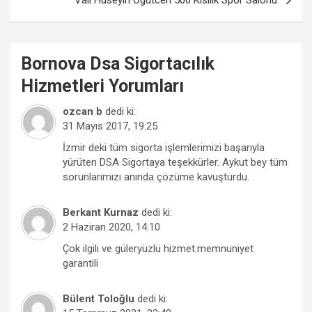
Vali Huseyin Ogutcen 500 Kisilik Spor Salonu
Bornova
Dsa Sigortacılık
Hizmetleri
Yorumları
ozcan b
dedi ki:
31 Mayıs 2017, 19:25
İzmir deki tüm sigorta işlemlerimizi başarıyla
yürüten DSA Sigortaya teşekkürler. Aykut bey tüm
sorunlarımızı anında çözüme kavuşturdu.
Berkant Kurnaz
dedi ki:
2 Haziran 2020, 14:10
Çok ilgili ve güleryüzlü hizmet.memnuniyet
garantili
Bülent Toloğlu
dedi ki: