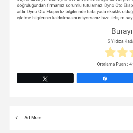
doğruluğundan firmamız sorumlu tutulamaz. Dyno Oto Eksper
aittir. Dyno Oto Ekspertiz bilgilerinde hata yada eksiklik o
işletme bilgilerinin kaldırılmasını istiyorsanız bize iletişim sa
Burayı
5 Yıldıza Kad
Ortalama Puan :
4.
Tweetle
Paylaş
Yazı
Art More
gezinmesi