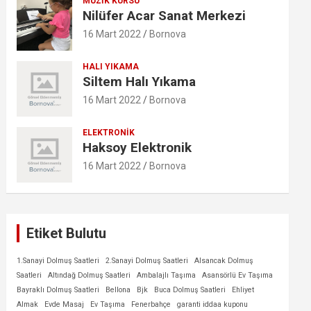
MÜZIK KURSU
Nilüfer Acar Sanat Merkezi
16 Mart 2022
Bornova
HALI YIKAMA
Siltem Halı Yıkama
16 Mart 2022
Bornova
ELEKTRONIK
Haksoy Elektronik
16 Mart 2022
Bornova
Etiket Bulutu
1.Sanayi Dolmuş Saatleri
2.Sanayi Dolmuş Saatleri
Alsancak Dolmuş
Saatleri
Altındağ Dolmuş Saatleri
Ambalajlı Taşıma
Asansörlü Ev Taşıma
Bayraklı Dolmuş Saatleri
Bellona
Bjk
Buca Dolmuş Saatleri
Ehliyet
Almak
Evde Masaj
Ev Taşıma
Fenerbahçe
garanti iddaa kuponu