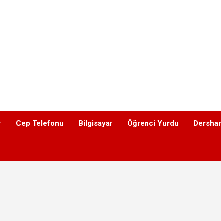
r
Cep Telefonu
Bilgisayar
Öğrenci Yurdu
Dershan