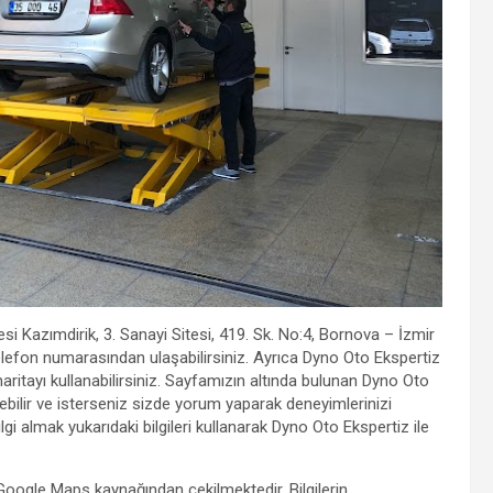
si Kazımdirik, 3. Sanayi Sitesi, 419. Sk. No:4, Bornova – İzmir
lefon numarasından ulaşabilirsiniz. Ayrıca Dyno Oto Ekspertiz
n haritayı kullanabilirsiniz. Sayfamızın altında bulunan Dyno Oto
ebilir ve isterseniz sizde yorum yaparak deneyimlerinizi
gi almak yukarıdaki bilgileri kullanarak Dyno Oto Ekspertiz ile
r Google Maps kaynağından çekilmektedir. Bilgilerin