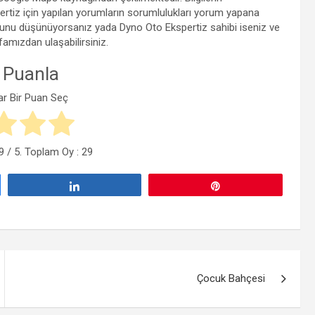
tiz için yapılan yorumların sorumlulukları yorum yapana
lduğunu düşünüyorsanız yada Dyno Oto Ekspertiz sahibi iseniz ve
yfamızdan ulaşabilirsiniz.
 Puanla
ar Bir Puan Seç
9
/ 5. Toplam Oy :
29
Paylaş
Pin
Çocuk Bahçesi