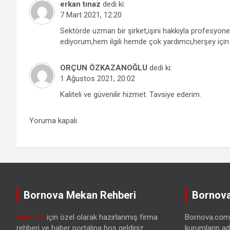
erkan tınaz
dedi ki:
7 Mart 2021, 12:20
Sektörde uzman bir şirket,işini hakkıyla profesyon
ediyorum,hem ilgili hemde çok yardımcı,herşey içi
ORÇUN ÖZKAZANOĞLU
dedi ki:
1 Ağustos 2021, 20:02
Kaliteli ve güvenilir hizmet. Tavsiye ederim.
Yoruma kapalı.
Bornova Mekan Rehberi
Bornova
Bornova
için özel olarak hazırlanmış firma
Bornova.com.t
rehberi ve haber portalına hoş geldiniz.
kurumların ad