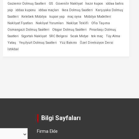
Gaziemir Dolmuş Saatleri
GS
Güvenilir Nakliyat
hazır kupon
iddaa bahis
yap
iddaa kuponu
iddaa maçları
Ikea Dolmuş Saatleri
Karşıyaka Dolmuş
Saatleri
Kelebek Mobilya
kupon yap
maç oyna
Mobilya Modelleri
Nakliyat Fiyatları
Nakliyat Yorumları
Nakliye Teklifi
Ofis Taşıma
Osmangazi Dolmuş Saatleri
Otogar Dolmuş Saatleri
Pınarbaşı Dolmuş
Saatleri
Sigortalı Nakliyat
SRC Belgesi
Sıcak Midye
tek maç
Tüy Alma
Yataş
Yeşilyurt Dolmuş Saatleri
Yüz Bakımı
Özel Direksiyon Dersi
İstikbal
Bilgi Sayfaları
Firma Ekle